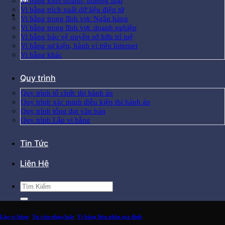
Vi bằng kinh doanh, thương mại
Vi bằng trích xuất dữ liệu điện tử
Vi bằng trong lĩnh vực Ngân hàng
Vi bằng trong lĩnh vực doanh nghiệp
Vi bằng bảo vệ quyền sở hữu trí tuệ
Vi bằng sự kiện, hành vi trên Internet
Vi bằng khác
Quy trình
Quy trình tổ chức thi hành án
Quy trình xác minh điều kiện thi hành án
Quy trình tống đạt văn bản
Quy trình Lập vi bằng
Tin Tức
Liên Hệ
Lập vi bằng
,
Tư vấn pháp luật
,
Vi bằng hôn nhân gia đình