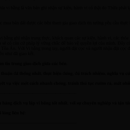
vi bằng là văn bản ghi nhận sự kiện, hành vi có thật do Thừa phát lại
 cọc mua bán đất được các bên tham gia giao dịch tin tưởng yêu cầu thự
ằng ghi nhận trung thực, khách quan các sự kiện, hành vi, các thỏa t
 sẽ có căn cứ pháp lý vững chắc để bảo vệ quyền lợi của mình. Đây cũ
 Tòa Án. Với Vi bằng trong tay, người đặt cọc và người nhận đặt cọc đề
ên như đã giao kết.
̀𝐦 𝐭𝐢𝐧 𝐭𝐫𝐨𝐧𝐠 𝐠𝐢𝐚𝐨 𝐝𝐢̣𝐜𝐡 𝐠𝐢𝐮̛̃𝐚 𝐜𝐚́𝐜 𝐛𝐞̂𝐧.
 𝐭𝐡𝐮𝐚̣̂𝐧 đ𝐚̃ 𝐭𝐡𝐨̂́𝐧𝐠 𝐧𝐡𝐚̂́𝐭, 𝐭𝐡𝐮̛̣𝐜 𝐡𝐢𝐞̣̂𝐧 đ𝐮́𝐧𝐠, đ𝐮̉ 𝐭𝐫𝐚́𝐜𝐡 𝐧𝐡𝐢𝐞̣̂𝐦, 𝐧𝐠𝐡𝐢̃𝐚 𝐯𝐮̣ 𝐜
𝐮𝐲𝐞̂́𝐭 𝐯𝐮̣ 𝐯𝐢𝐞̣̂𝐜 𝐦𝐨̣̂𝐭 𝐜𝐚́𝐜𝐡 𝐧𝐡𝐚𝐧𝐡 𝐜𝐡𝐨́𝐧𝐠, 𝐭𝐫𝐚́𝐧𝐡 𝐭𝐡𝐮̉ 𝐭𝐮̣𝐜 𝐫𝐮̛𝐨̛̀𝐦 𝐫𝐚̀, 𝐦𝐚̂́𝐭 𝐧𝐡𝐢
————————————————–
𝐧𝐠 𝐝𝐢̣𝐜𝐡 𝐯𝐮̣ 𝐥𝐚̣̂𝐩 𝐯𝐢 𝐛𝐚̆̀𝐧𝐠 𝐭𝐨̂́𝐭 𝐧𝐡𝐚̂́𝐭, 𝐯𝐨̛́𝐢 𝐬𝐮̛̣ 𝐜𝐡𝐮𝐲𝐞̂𝐧 𝐧𝐠𝐡𝐢𝐞̣̂𝐩 𝐯𝐚̀ 𝐭𝐚̣̂𝐧 𝐭
𝐨̀𝐧𝐠 𝐥𝐢𝐞̂𝐧 𝐡𝐞̣̂:
————————————————–