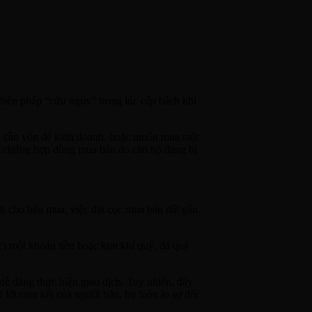
biện pháp “cứu nguy” trong lúc cấp bách khi
hợp cần vốn để kinh doanh, hoặc muốn mua một
g chứng hợp đồng mua bán do căn hộ đang bị
nh cho bên mua, việc đặt cọc mua bán đất gần
ọc) một khoản tiền hoặc kim khí quý, đá quý
ễ dàng thực hiện giao dịch. Tuy nhiên, đây
 lời cam kết của người bán, họ luôn lo sợ đối