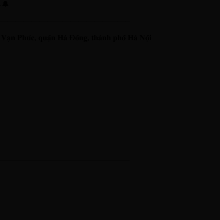
🔔
————————————————–
 𝐕𝐚̣𝐧 𝐏𝐡𝐮́𝐜, 𝐪𝐮𝐚̣̂𝐧 𝐇𝐚̀ Đ𝐨̂𝐧𝐠, 𝐭𝐡𝐚̀𝐧𝐡 𝐩𝐡𝐨̂́ 𝐇𝐚̀ 𝐍𝐨̣̂𝐢
————————————– ️ ️ ️ ️