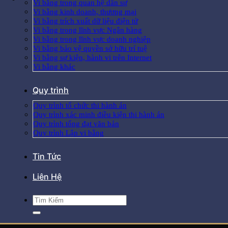
Vi bằng trong quan hệ dân sự
Vi bằng kinh doanh, thương mại
Vi bằng trích xuất dữ liệu điện tử
Vi bằng trong lĩnh vực Ngân hàng
Vi bằng trong lĩnh vực doanh nghiệp
Vi bằng bảo vệ quyền sở hữu trí tuệ
Vi bằng sự kiện, hành vi trên Internet
Vi bằng khác
Quy trình
Quy trình tổ chức thi hành án
Quy trình xác minh điều kiện thi hành án
Quy trình tống đạt văn bản
Quy trình Lập vi bằng
Tin Tức
Liên Hệ