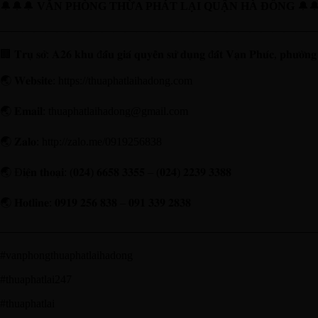
🔔🔔🔔
VĂN PHÒNG THỪA PHÁT LẠI QUẬN HÀ ĐÔNG
🔔
————————————————————————————
🏢 𝐓𝐫𝐮̣ 𝐬𝐨̛̉: 𝐀𝟐𝟔 𝐤𝐡𝐮 đ𝐚̂́𝐮 𝐠𝐢𝐚́ 𝐪𝐮𝐲𝐞̂̀𝐧 𝐬𝐮̛̉ 𝐝𝐮̣𝐧𝐠 đ𝐚̂́𝐭 𝐕𝐚̣𝐧 𝐏𝐡𝐮́𝐜, 𝐩𝐡𝐮̛𝐨̛̀𝐧
🌏 𝐖𝐞𝐛𝐬𝐢𝐭𝐞: https://thuaphatlaihadong.com
🌏 𝐄𝐦𝐚𝐢𝐥: thuaphatlaihadong@gmail.com
🌏 𝐙𝐚𝐥𝐨: http://zalo.me/0919256838
🌏 Đ𝐢𝐞̣̂𝐧 𝐭𝐡𝐨𝐚̣𝐢: (𝟎𝟐𝟒) 𝟔𝟔𝟓𝟖 𝟑𝟑𝟓𝟓 – (𝟎𝟐𝟒) 𝟐𝟐𝟑𝟗 𝟑𝟑𝟖𝟖
🌏 𝐇𝐨𝐭𝐥𝐢𝐧𝐞: 𝟎𝟗𝟏𝟗 𝟐𝟓𝟔 𝟖𝟑𝟖 – 𝟎𝟗𝟏 𝟑𝟑𝟗 𝟐𝟖𝟑𝟖
️————————————————————————————————
#vanphongthuaphatlaihadong
#thuaphatlai247
#thuaphatlai