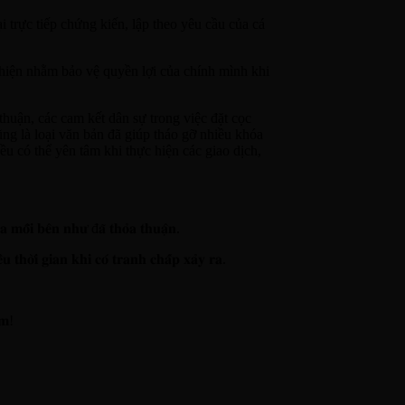
 trực tiếp chứng kiến, lập theo yêu cầu của cá
c hiện nhằm bảo vệ quyền lợi của chính mình khi
huận, các cam kết dân sự trong việc đặt cọc
ng là loại văn bản đã giúp tháo gỡ nhiều khóa
u có thể yên tâm khi thực hiện các giao dịch,
̉𝐚 𝐦𝐨̂̃𝐢 𝐛𝐞̂𝐧 𝐧𝐡𝐮̛ đ𝐚̃ 𝐭𝐡𝐨̉𝐚 𝐭𝐡𝐮𝐚̣̂𝐧.
𝐞̂̀𝐮 𝐭𝐡𝐨̛̀𝐢 𝐠𝐢𝐚𝐧 𝐤𝐡𝐢 𝐜𝐨́ 𝐭𝐫𝐚𝐧𝐡 𝐜𝐡𝐚̂́𝐩 𝐱𝐚̉𝐲 𝐫𝐚.
̂𝐦!