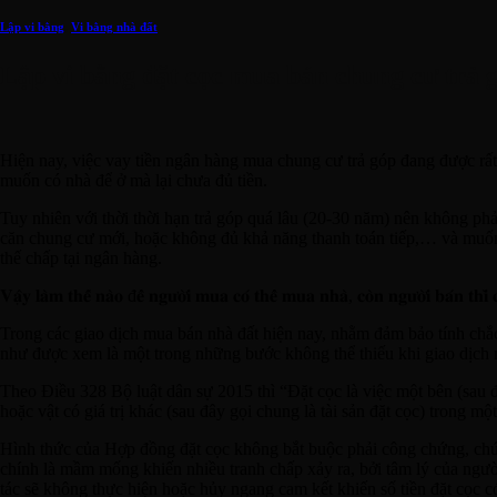
Lập vi bằng
,
Vi bằng nhà đất
Lập vi bằng đặt cọc mua bán chung cư trả 
Hiện nay, việc vay tiền ngân hàng mua chung cư trả góp đang được rất
muốn có nhà để ở mà lại chưa đủ tiền.
Tuy nhiên với thời thời hạn trả góp quá lâu (20-30 năm) nên không p
căn chung cư mới, hoặc không đủ khả năng thanh toán tiếp,… và muố
thế chấp tại ngân hàng.
𝐕𝐚̣̂𝐲 𝐥𝐚̀𝐦 𝐭𝐡𝐞̂́ 𝐧𝐚̀𝐨 đ𝐞̂̉ 𝐧𝐠𝐮̛𝐨̛̀𝐢 𝐦𝐮𝐚 𝐜𝐨́ 𝐭𝐡𝐞̂̉ 𝐦𝐮𝐚 𝐧𝐡𝐚̀, 𝐜𝐨̀𝐧 𝐧𝐠𝐮̛𝐨̛̀𝐢 𝐛𝐚́𝐧 𝐭𝐡𝐢̀ 
Trong các giao dịch mua bán nhà đất hiện nay, nhằm đảm bảo tính chắc
như được xem là một trong những bước không thể thiếu khi giao dịch 
Theo Điều 328 Bộ luật dân sự 2015 thì “Đặt cọc là việc một bên (sau đ
hoặc vật có giá trị khác (sau đây gọi chung là tài sản đặt cọc) trong m
Hình thức của Hợp đồng đặt cọc không bắt buộc phải công chứng, chứn
chính là mầm mống khiến nhiều tranh chấp xảy ra, bởi tâm lý của người
tác sẽ không thực hiện hoặc hủy ngang cam kết khiến số tiền đặt cọc c