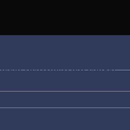
HÀNH VIÊN (THỪA PHÁT LẠI) 24/7
Ụ LẬP VI BẰNG VÀ PHÁP LÝ TRÊN T