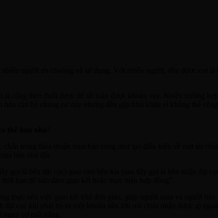
góp
 nhiều người ưa chuộng và sử dụng. Với nhiều người, đây được coi là 
hải ai cũng theo đuổi được để tất toán được khoản vay. Nhiều trường 
n bán căn hộ chung cư này nhưng đều gặp khó khăn vì không thể côn
𝐜𝐨́ 𝐭𝐡𝐞̂̉ 𝐛𝐚́𝐧 𝐧𝐡𝐚̀?
 chắn trong thỏa thuận mua bán cũng như tạo điều kiện về mặt tài chí
mua bán nhà đất.
ây gọi là bên đặt cọc) giao cho bên kia (sau đây gọi là bên nhận đặt c
ột thời hạn để bảo đảm giao kết hoặc thực hiện hợp đồng”.
g thực nên việc giao kết khá đơn giản, giúp người mua và người bán d
 đặt cọc khi phải bỏ ra một khoản tiền lớn mà chưa nhận được gì ngoài
ó nguy cơ mất trắng.