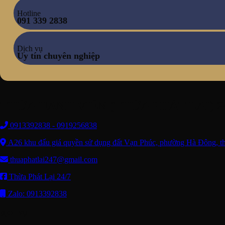
Hotline
091 339 2838
Dịch vụ
Uy tín chuyên nghiệp
THỪA HÀNH VIÊN (THỪA PHÁT LẠI) 24
0913392838 - 0919256838
A26 khu đấu giá quyền sử dụng đất Vạn Phúc, phường Hà Đông, t
thuaphatlai247@gmail.com
Thừa Phát Lại 24/7
Zalo: 0913392838
DỊCH VỤ