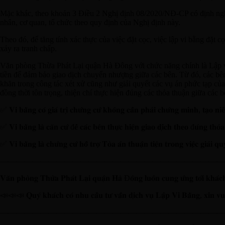
Mặc khác, theo khoản 3 Điều 2 Nghị định 08/2020/NĐ-CP có định nghĩa 
nhân, cơ quan, tổ chức theo quy định của Nghị định này.
Theo đó, để tăng tính xác thực của việc đặt cọc, việc lập vi bằng đặt
xảy ra tranh chấp.
Văn phòng Thừa Phát Lại quận Hà Đông với chức năng chính là Lập vi b
tiền để đảm bảo giao dịch chuyển nhượng giữa các bên. Từ đó, các bên
khăn trong công tác xét xử cũng như giải quyết các vụ án phức tạp của
đồng thời tôn trọng, thiện chí thực hiện đúng các thỏa thuận giữa các b
✅ 𝐕𝐢 𝐛𝐚̆̀𝐧𝐠 𝐜𝐨́ 𝐠𝐢𝐚́ 𝐭𝐫𝐢̣ 𝐜𝐡𝐮̛́𝐧𝐠 𝐜𝐮̛́ 𝐤𝐡𝐨̂𝐧𝐠 𝐜𝐚̂̀𝐧 𝐩𝐡𝐚̉𝐢 𝐜𝐡𝐮̛́𝐧𝐠 𝐦𝐢𝐧𝐡, 𝐭𝐚̣𝐨 𝐧𝐢𝐞̂
✅ 𝐕𝐢 𝐛𝐚̆̀𝐧𝐠 𝐥𝐚̀ 𝐜𝐚̆𝐧 𝐜𝐮̛́ đ𝐞̂̉ 𝐜𝐚́𝐜 𝐛𝐞̂𝐧 𝐭𝐡𝐮̛̣𝐜 𝐡𝐢𝐞̣̂𝐧 𝐠𝐢𝐚𝐨 𝐝𝐢̣𝐜𝐡 𝐭𝐡𝐞𝐨 đ𝐮́𝐧𝐠 𝐭𝐡𝐨̉
✅ 𝐕𝐢 𝐛𝐚̆̀𝐧𝐠 𝐥𝐚̀ 𝐜𝐡𝐮̛́𝐧𝐠 𝐜𝐮̛́ 𝐡𝐨̂̃ 𝐭𝐫𝐨̛̣ 𝐓𝐨̀𝐚 𝐚́𝐧 𝐭𝐡𝐮𝐚̣̂𝐧 𝐭𝐢𝐞̣̂𝐧 𝐭𝐫𝐨𝐧𝐠 𝐯𝐢𝐞̣̂𝐜 𝐠𝐢𝐚̉𝐢 𝐪
————————————————————————————
𝐕𝐚̆𝐧 𝐩𝐡𝐨̀𝐧𝐠 𝐓𝐡𝐮̛̀𝐚 𝐏𝐡𝐚́𝐭 𝐋𝐚̣𝐢 𝐪𝐮𝐚̣̂𝐧 𝐇𝐚̀ Đ𝐨̂𝐧𝐠 𝐥𝐮𝐨̂𝐧 𝐜𝐮𝐧𝐠 𝐮̛́𝐧𝐠 𝐭𝐨̛́𝐢 𝐤𝐡𝐚́𝐜𝐡 𝐡𝐚̀
📣📣📣 𝐐𝐮𝐲́ 𝐤𝐡𝐚́𝐜𝐡 𝐜𝐨́ 𝐧𝐡𝐮 𝐜𝐚̂̀𝐮 𝐭𝐮̛ 𝐯𝐚̂́𝐧 𝐝𝐢̣𝐜𝐡 𝐯𝐮̣ 𝐋𝐚̣̂𝐩 𝐕𝐢 𝐁𝐚̆̀𝐧𝐠, 𝐱𝐢𝐧 𝐯𝐮𝐢 𝐥
————————————————————————————