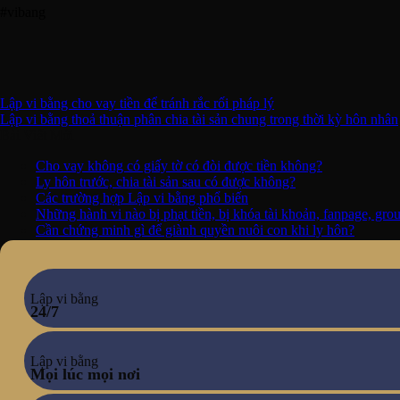
#vibang
Lập vi bằng cho vay tiền để tránh rắc rối pháp lý
Lập vi bằng thoả thuận phân chia tài sản chung trong thời kỳ hôn nhân
Bài Viết Mới
Cho vay không có giấy tờ có đòi được tiền không?
Ly hôn trước, chia tài sản sau có được không?
Các trường hợp Lập vi bằng phổ biến
Những hành vi nào bị phạt tiền, bị khóa tài khoản, fanpage, gr
Cần chứng minh gì để giành quyền nuôi con khi ly hôn?
Lập vi bằng
24/7
Lập vi bằng
Mọi lúc mọi nơi