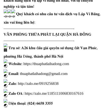
𝐤𝐡𝐚́𝐜𝐡 𝐡𝐚̀𝐧𝐠 𝐝𝐢̣𝐜𝐡 𝐯𝐮̣ 𝐥𝐚̣̂𝐩 𝐯𝐢 𝐛𝐚̆̀𝐧𝐠 𝐭𝐨̂́𝐭 𝐧𝐡𝐚̂́𝐭, 𝐯𝐨̛́𝐢 𝐬𝐮̛̣ 𝐜𝐡𝐮𝐲𝐞̂𝐧
𝐧𝐠𝐡𝐢𝐞̣̂𝐩 𝐯𝐚̀ 𝐭𝐚̣̂𝐧 𝐭𝐚̂𝐦!
𝐐𝐮𝐲́ 𝐤𝐡𝐚́𝐜𝐡 𝐜𝐨́ 𝐧𝐡𝐮 𝐜𝐚̂̀𝐮 𝐭𝐮̛ 𝐯𝐚̂́𝐧 𝐝𝐢̣𝐜𝐡 𝐯𝐮̣ 𝐋𝐚̣̂𝐩 𝐕𝐢 𝐁𝐚̆̀𝐧𝐠,
𝐱𝐢𝐧 𝐯𝐮𝐢 𝐥𝐨̀𝐧𝐠 𝐥𝐢𝐞̂𝐧 𝐡𝐞̣̂:
——————————————————-
VĂN PHÒNG THỪA PHÁT LẠI QUẬN HÀ ĐÔNG
——————————————————-
𝐓𝐫𝐮̣ 𝐬𝐨̛̉: 𝐀𝟐𝟔 𝐤𝐡𝐮 đ𝐚̂́𝐮 𝐠𝐢𝐚́ 𝐪𝐮𝐲𝐞̂̀𝐧 𝐬𝐮̛̉ 𝐝𝐮̣𝐧𝐠 đ𝐚̂́𝐭 𝐕𝐚̣𝐧 𝐏𝐡𝐮́𝐜,
𝐩𝐡𝐮̛𝐨̛̀𝐧𝐠 𝐇𝐚̀ Đ𝐨̂𝐧𝐠, 𝐭𝐡𝐚̀𝐧𝐡 𝐩𝐡𝐨̂́ 𝐇𝐚̀ 𝐍𝐨̣̂𝐢
𝐖𝐞𝐛𝐬𝐢𝐭𝐞:
https://thuaphatlaihadong.com
𝐄𝐦𝐚𝐢𝐥: thuaphatlaihadong@gmail.com
𝐙𝐚𝐥𝐨:
http://zalo.me/0919256838
𝐙𝐚𝐥𝐨 𝐎𝐀:
https://zalo.me/1185111006830167616
Đ𝐢𝐞̣̂𝐧 𝐭𝐡𝐨𝐚̣𝐢: (𝟎𝟐𝟒) 𝟔𝟔𝟓𝟖 𝟑𝟑𝟓𝟓