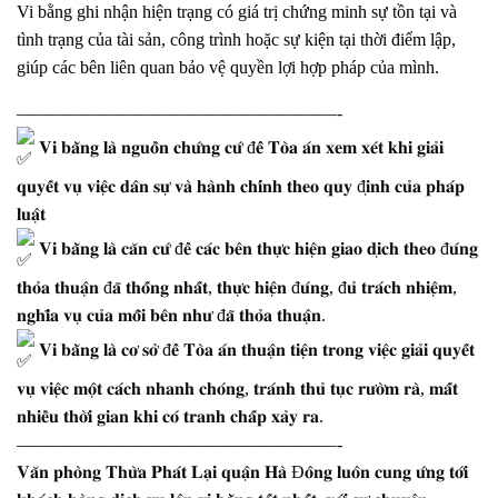
Vi bằng ghi nhận hiện trạng có giá trị chứng minh sự tồn tại và
tình trạng của tài sản, công trình hoặc sự kiện tại thời điểm lập,
giúp các bên liên quan bảo vệ quyền lợi hợp pháp của mình.
——————————————————-
𝐕𝐢 𝐛𝐚̆̀𝐧𝐠 𝐥𝐚̀ 𝐧𝐠𝐮𝐨̂̀𝐧 𝐜𝐡𝐮̛́𝐧𝐠 𝐜𝐮̛́ đ𝐞̂̉ 𝐓𝐨̀𝐚 𝐚́𝐧 𝐱𝐞𝐦 𝐱𝐞́𝐭 𝐤𝐡𝐢 𝐠𝐢𝐚̉𝐢
𝐪𝐮𝐲𝐞̂́𝐭 𝐯𝐮̣ 𝐯𝐢𝐞̣̂𝐜 𝐝𝐚̂𝐧 𝐬𝐮̛̣ 𝐯𝐚̀ 𝐡𝐚̀𝐧𝐡 𝐜𝐡𝐢́𝐧𝐡 𝐭𝐡𝐞𝐨 𝐪𝐮𝐲 đ𝐢̣𝐧𝐡 𝐜𝐮̉𝐚 𝐩𝐡𝐚́𝐩
𝐥𝐮𝐚̣̂𝐭
𝐕𝐢 𝐛𝐚̆̀𝐧𝐠 𝐥𝐚̀ 𝐜𝐚̆𝐧 𝐜𝐮̛́ đ𝐞̂̉ 𝐜𝐚́𝐜 𝐛𝐞̂𝐧 𝐭𝐡𝐮̛̣𝐜 𝐡𝐢𝐞̣̂𝐧 𝐠𝐢𝐚𝐨 𝐝𝐢̣𝐜𝐡 𝐭𝐡𝐞𝐨 đ𝐮́𝐧𝐠
𝐭𝐡𝐨̉𝐚 𝐭𝐡𝐮𝐚̣̂𝐧 đ𝐚̃ 𝐭𝐡𝐨̂́𝐧𝐠 𝐧𝐡𝐚̂́𝐭, 𝐭𝐡𝐮̛̣𝐜 𝐡𝐢𝐞̣̂𝐧 đ𝐮́𝐧𝐠, đ𝐮̉ 𝐭𝐫𝐚́𝐜𝐡 𝐧𝐡𝐢𝐞̣̂𝐦,
𝐧𝐠𝐡𝐢̃𝐚 𝐯𝐮̣ 𝐜𝐮̉𝐚 𝐦𝐨̂̃𝐢 𝐛𝐞̂𝐧 𝐧𝐡𝐮̛ đ𝐚̃ 𝐭𝐡𝐨̉𝐚 𝐭𝐡𝐮𝐚̣̂𝐧.
𝐕𝐢 𝐛𝐚̆̀𝐧𝐠 𝐥𝐚̀ 𝐜𝐨̛ 𝐬𝐨̛̉ đ𝐞̂̉ 𝐓𝐨̀𝐚 𝐚́𝐧 𝐭𝐡𝐮𝐚̣̂𝐧 𝐭𝐢𝐞̣̂𝐧 𝐭𝐫𝐨𝐧𝐠 𝐯𝐢𝐞̣̂𝐜 𝐠𝐢𝐚̉𝐢 𝐪𝐮𝐲𝐞̂́𝐭
𝐯𝐮̣ 𝐯𝐢𝐞̣̂𝐜 𝐦𝐨̣̂𝐭 𝐜𝐚́𝐜𝐡 𝐧𝐡𝐚𝐧𝐡 𝐜𝐡𝐨́𝐧𝐠, 𝐭𝐫𝐚́𝐧𝐡 𝐭𝐡𝐮̉ 𝐭𝐮̣𝐜 𝐫𝐮̛𝐨̛̀𝐦 𝐫𝐚̀, 𝐦𝐚̂́𝐭
𝐧𝐡𝐢𝐞̂̀𝐮 𝐭𝐡𝐨̛̀𝐢 𝐠𝐢𝐚𝐧 𝐤𝐡𝐢 𝐜𝐨́ 𝐭𝐫𝐚𝐧𝐡 𝐜𝐡𝐚̂́𝐩 𝐱𝐚̉𝐲 𝐫𝐚.
——————————————————-
𝐕𝐚̆𝐧 𝐩𝐡𝐨̀𝐧𝐠 𝐓𝐡𝐮̛̀𝐚 𝐏𝐡𝐚́𝐭 𝐋𝐚̣𝐢 𝐪𝐮𝐚̣̂𝐧 𝐇𝐚̀ Đ𝐨̂𝐧𝐠 𝐥𝐮𝐨̂𝐧 𝐜𝐮𝐧𝐠 𝐮̛́𝐧𝐠 𝐭𝐨̛́𝐢