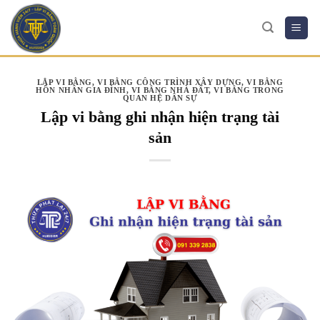
Skip
to
content
LẬP VI BẰNG
,
VI BẰNG CÔNG TRÌNH XÂY DỰNG
,
VI BẰNG
HÔN NHÂN GIA ĐÌNH
,
VI BẰNG NHÀ ĐẤT
,
VI BẰNG TRONG
QUAN HỆ DÂN SỰ
Lập vi bằng ghi nhận hiện trạng tài
sản