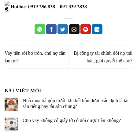
𝐇𝐨𝐭𝐥𝐢𝐧𝐞: 𝟎𝟗𝟏𝟗 𝟐𝟓𝟔 𝟖𝟑𝟖 – 𝟎𝟗𝟏 𝟑𝟑𝟗 𝟐𝟖𝟑𝟖
Vay tiền rồi bỏ trốn, chủ nợ cần
Bị công ty tài chính đòi nợ trái
làm gì?
luật, giải quyết thế nào?
BÀI VIẾT MỚI
Nhà mua trả góp trước khi kết hôn được xác định là tài
sản riêng hay tài sản chung?
Cho vay không có giấy tờ có đòi được tiền không?