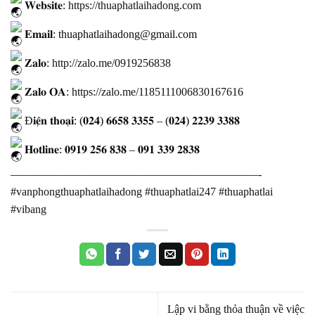
𝐖𝐞𝐛𝐬𝐢𝐭𝐞:
https://thuaphatlaihadong.com
𝐄𝐦𝐚𝐢𝐥: thuaphatlaihadong@gmail.com
𝐙𝐚𝐥𝐨:
http://zalo.me/0919256838
𝐙𝐚𝐥𝐨 𝐎𝐀:
https://zalo.me/1185111006830167616
Đ𝐢𝐞̣̂𝐧 𝐭𝐡𝐨𝐚̣𝐢: (𝟎𝟐𝟒) 𝟔𝟔𝟓𝟖 𝟑𝟑𝟓𝟓 – (𝟎𝟐𝟒) 𝟐𝟐𝟑𝟗 𝟑𝟑𝟖𝟖
𝐇𝐨𝐭𝐥𝐢𝐧𝐞: 𝟎𝟗𝟏𝟗 𝟐𝟓𝟔 𝟖𝟑𝟖 – 𝟎𝟗𝟏 𝟑𝟑𝟗 𝟐𝟖𝟑𝟖
️——————————————————————- ️ ️ ️ ️
#vanphongthuaphatlaihadong
#thuaphatlai247
#thuaphatlai
#vibang
Lập vi bằng thỏa thuận về việc