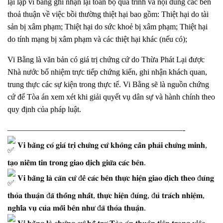
lại lập vi bằng ghi nhận lại toàn bộ quá trình và nội dung các bên
thoả thuận về việc bồi thường thiệt hại bao gồm: Thiệt hại do tài
sản bị xâm phạm; Thiệt hại do sức khoẻ bị xâm phạm; Thiệt hại
do tính mạng bị xâm phạm và các thiệt hại khác (nếu có);
Vi Bằng là văn bản có giá trị chứng cứ do Thừa Phát Lại được
Nhà nước bổ nhiệm trực tiếp chứng kiến, ghi nhận khách quan,
trung thực các sự kiện trong thực tế. Vi Bằng sẽ là nguồn chứng
cứ để Tòa án xem xét khi giải quyết vụ dân sự và hành chính theo
quy định của pháp luật.
——————————————————————-
𝐕𝐢 𝐛𝐚̆̀𝐧𝐠 𝐜𝐨́ 𝐠𝐢𝐚́ 𝐭𝐫𝐢̣ 𝐜𝐡𝐮̛́𝐧𝐠 𝐜𝐮̛́ 𝐤𝐡𝐨̂𝐧𝐠 𝐜𝐚̂̀𝐧 𝐩𝐡𝐚̉𝐢 𝐜𝐡𝐮̛́𝐧𝐠 𝐦𝐢𝐧𝐡,
𝐭𝐚̣𝐨 𝐧𝐢𝐞̂̀𝐦 𝐭𝐢𝐧 𝐭𝐫𝐨𝐧𝐠 𝐠𝐢𝐚𝐨 𝐝𝐢̣𝐜𝐡 𝐠𝐢𝐮̛̃𝐚 𝐜𝐚́𝐜 𝐛𝐞̂𝐧.
𝐕𝐢 𝐛𝐚̆̀𝐧𝐠 𝐥𝐚̀ 𝐜𝐚̆𝐧 𝐜𝐮̛́ đ𝐞̂̉ 𝐜𝐚́𝐜 𝐛𝐞̂𝐧 𝐭𝐡𝐮̛̣𝐜 𝐡𝐢𝐞̣̂𝐧 𝐠𝐢𝐚𝐨 𝐝𝐢̣𝐜𝐡 𝐭𝐡𝐞𝐨 đ𝐮́𝐧𝐠
𝐭𝐡𝐨̉𝐚 𝐭𝐡𝐮𝐚̣̂𝐧 đ𝐚̃ 𝐭𝐡𝐨̂́𝐧𝐠 𝐧𝐡𝐚̂́𝐭, 𝐭𝐡𝐮̛̣𝐜 𝐡𝐢𝐞̣̂𝐧 đ𝐮́𝐧𝐠, đ𝐮̉ 𝐭𝐫𝐚́𝐜𝐡 𝐧𝐡𝐢𝐞̣̂𝐦,
𝐧𝐠𝐡𝐢̃𝐚 𝐯𝐮̣ 𝐜𝐮̉𝐚 𝐦𝐨̂̃𝐢 𝐛𝐞̂𝐧 𝐧𝐡𝐮̛ đ𝐚̃ 𝐭𝐡𝐨̉𝐚 𝐭𝐡𝐮𝐚̣̂𝐧.