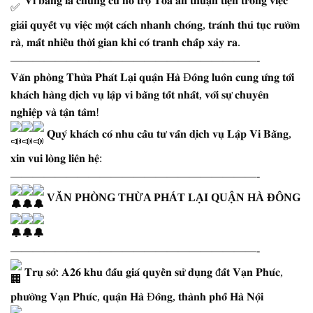
𝐕𝐢 𝐛𝐚̆̀𝐧𝐠 𝐥𝐚̀ 𝐜𝐡𝐮̛́𝐧𝐠 𝐜𝐮̛́ 𝐡𝐨̂̃ 𝐭𝐫𝐨̛̣ 𝐓𝐨̀𝐚 𝐚́𝐧 𝐭𝐡𝐮𝐚̣̂𝐧 𝐭𝐢𝐞̣̂𝐧 𝐭𝐫𝐨𝐧𝐠 𝐯𝐢𝐞̣̂𝐜
𝐠𝐢𝐚̉𝐢 𝐪𝐮𝐲𝐞̂́𝐭 𝐯𝐮̣ 𝐯𝐢𝐞̣̂𝐜 𝐦𝐨̣̂𝐭 𝐜𝐚́𝐜𝐡 𝐧𝐡𝐚𝐧𝐡 𝐜𝐡𝐨́𝐧𝐠, 𝐭𝐫𝐚́𝐧𝐡 𝐭𝐡𝐮̉ 𝐭𝐮̣𝐜 𝐫𝐮̛𝐨̛̀𝐦
𝐫𝐚̀, 𝐦𝐚̂́𝐭 𝐧𝐡𝐢𝐞̂̀𝐮 𝐭𝐡𝐨̛̀𝐢 𝐠𝐢𝐚𝐧 𝐤𝐡𝐢 𝐜𝐨́ 𝐭𝐫𝐚𝐧𝐡 𝐜𝐡𝐚̂́𝐩 𝐱𝐚̉𝐲 𝐫𝐚.
——————————————————————-
𝐕𝐚̆𝐧 𝐩𝐡𝐨̀𝐧𝐠 𝐓𝐡𝐮̛̀𝐚 𝐏𝐡𝐚́𝐭 𝐋𝐚̣𝐢 𝐪𝐮𝐚̣̂𝐧 𝐇𝐚̀ Đ𝐨̂𝐧𝐠 𝐥𝐮𝐨̂𝐧 𝐜𝐮𝐧𝐠 𝐮̛́𝐧𝐠 𝐭𝐨̛́𝐢
𝐤𝐡𝐚́𝐜𝐡 𝐡𝐚̀𝐧𝐠 𝐝𝐢̣𝐜𝐡 𝐯𝐮̣ 𝐥𝐚̣̂𝐩 𝐯𝐢 𝐛𝐚̆̀𝐧𝐠 𝐭𝐨̂́𝐭 𝐧𝐡𝐚̂́𝐭, 𝐯𝐨̛́𝐢 𝐬𝐮̛̣ 𝐜𝐡𝐮𝐲𝐞̂𝐧
𝐧𝐠𝐡𝐢𝐞̣̂𝐩 𝐯𝐚̀ 𝐭𝐚̣̂𝐧 𝐭𝐚̂𝐦!
𝐐𝐮𝐲́ 𝐤𝐡𝐚́𝐜𝐡 𝐜𝐨́ 𝐧𝐡𝐮 𝐜𝐚̂̀𝐮 𝐭𝐮̛ 𝐯𝐚̂́𝐧 𝐝𝐢̣𝐜𝐡 𝐯𝐮̣ 𝐋𝐚̣̂𝐩 𝐕𝐢 𝐁𝐚̆̀𝐧𝐠,
𝐱𝐢𝐧 𝐯𝐮𝐢 𝐥𝐨̀𝐧𝐠 𝐥𝐢𝐞̂𝐧 𝐡𝐞̣̂:
——————————————————————-
VĂN PHÒNG THỪA PHÁT LẠI QUẬN HÀ ĐÔNG
——————————————————————-
𝐓𝐫𝐮̣ 𝐬𝐨̛̉: 𝐀𝟐𝟔 𝐤𝐡𝐮 đ𝐚̂́𝐮 𝐠𝐢𝐚́ 𝐪𝐮𝐲𝐞̂̀𝐧 𝐬𝐮̛̉ 𝐝𝐮̣𝐧𝐠 đ𝐚̂́𝐭 𝐕𝐚̣𝐧 𝐏𝐡𝐮́𝐜,
𝐩𝐡𝐮̛𝐨̛̀𝐧𝐠 𝐕𝐚̣𝐧 𝐏𝐡𝐮́𝐜, 𝐪𝐮𝐚̣̂𝐧 𝐇𝐚̀ Đ𝐨̂𝐧𝐠, 𝐭𝐡𝐚̀𝐧𝐡 𝐩𝐡𝐨̂́ 𝐇𝐚̀ 𝐍𝐨̣̂𝐢