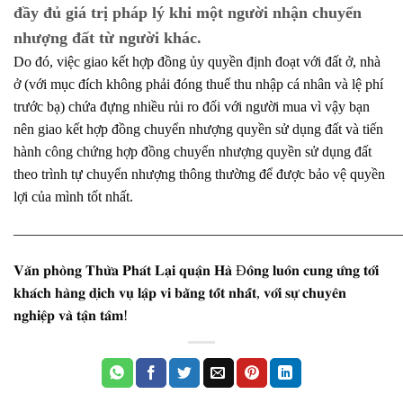
đầy đủ giá trị pháp lý khi một người nhận chuyển
nhượng đất từ người khác.
Do đó, việc giao kết hợp đồng ủy quyền định đoạt với đất ở, nhà
ở (với mục đích không phải đóng thuế thu nhập cá nhân và lệ phí
trước bạ) chứa đựng nhiều rủi ro đối với người mua vì vậy bạn
nên giao kết hợp đồng chuyển nhượng quyền sử dụng đất và tiến
hành công chứng hợp đồng chuyển nhượng quyền sử dụng đất
theo trình tự chuyển nhượng thông thường để được bảo vệ quyền
lợi của mình tốt nhất.
———————————————————————————
𝐕𝐚̆𝐧 𝐩𝐡𝐨̀𝐧𝐠 𝐓𝐡𝐮̛̀𝐚 𝐏𝐡𝐚́𝐭 𝐋𝐚̣𝐢 𝐪𝐮𝐚̣̂𝐧 𝐇𝐚̀ Đ𝐨̂𝐧𝐠 𝐥𝐮𝐨̂𝐧 𝐜𝐮𝐧𝐠 𝐮̛́𝐧𝐠 𝐭𝐨̛́𝐢
𝐤𝐡𝐚́𝐜𝐡 𝐡𝐚̀𝐧𝐠 𝐝𝐢̣𝐜𝐡 𝐯𝐮̣ 𝐥𝐚̣̂𝐩 𝐯𝐢 𝐛𝐚̆̀𝐧𝐠 𝐭𝐨̂́𝐭 𝐧𝐡𝐚̂́𝐭, 𝐯𝐨̛́𝐢 𝐬𝐮̛̣ 𝐜𝐡𝐮𝐲𝐞̂𝐧
𝐧𝐠𝐡𝐢𝐞̣̂𝐩 𝐯𝐚̀ 𝐭𝐚̣̂𝐧 𝐭𝐚̂𝐦!