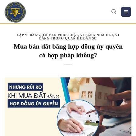
Skip
to
content
LẬP VI BẰNG
,
TƯ VẤN PHÁP LUẬT
,
VI BẰNG NHÀ ĐẤT
,
VI
BẰNG TRONG QUAN HỆ DÂN SỰ
Mua bán đất bằng hợp đồng ủy quyền
có hợp pháp không?