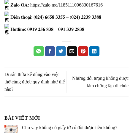
𝐙𝐚𝐥𝐨 𝐎𝐀:
https://zalo.me/1185111006830167616
Đ𝐢𝐞̣̂𝐧 𝐭𝐡𝐨𝐚̣𝐢: (𝟎𝟐𝟒) 𝟔𝟔𝟓𝟖 𝟑𝟑𝟓𝟓 – (𝟎𝟐𝟒) 𝟐𝟐𝟑𝟗 𝟑𝟑𝟖𝟖
𝐇𝐨𝐭𝐥𝐢𝐧𝐞: 𝟎𝟗𝟏𝟗 𝟐𝟓𝟔 𝟖𝟑𝟖 – 𝟎𝟗𝟏 𝟑𝟑𝟗 𝟐𝟖𝟑𝟖
Di sản thừa kế dùng vào việc
Những đối tượng không được
thờ cúng được quy định như thế
làm chứng lập di chúc
nào?
BÀI VIẾT MỚI
Cho vay không có giấy tờ có đòi được tiền không?