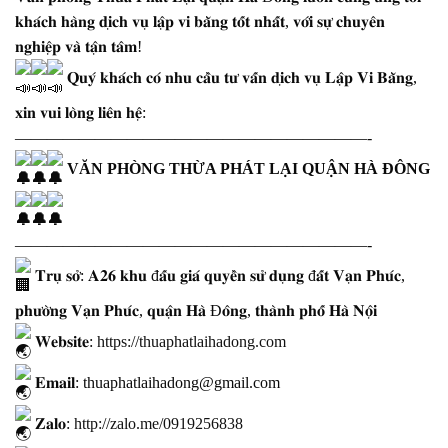
𝐤𝐡𝐚́𝐜𝐡 𝐡𝐚̀𝐧𝐠 𝐝𝐢̣𝐜𝐡 𝐯𝐮̣ 𝐥𝐚̣̂𝐩 𝐯𝐢 𝐛𝐚̆̀𝐧𝐠 𝐭𝐨̂́𝐭 𝐧𝐡𝐚̂́𝐭, 𝐯𝐨̛́𝐢 𝐬𝐮̛̣ 𝐜𝐡𝐮𝐲𝐞̂𝐧
𝐧𝐠𝐡𝐢𝐞̣̂𝐩 𝐯𝐚̀ 𝐭𝐚̣̂𝐧 𝐭𝐚̂𝐦!
𝐐𝐮𝐲́ 𝐤𝐡𝐚́𝐜𝐡 𝐜𝐨́ 𝐧𝐡𝐮 𝐜𝐚̂̀𝐮 𝐭𝐮̛ 𝐯𝐚̂́𝐧 𝐝𝐢̣𝐜𝐡 𝐯𝐮̣ 𝐋𝐚̣̂𝐩 𝐕𝐢 𝐁𝐚̆̀𝐧𝐠,
𝐱𝐢𝐧 𝐯𝐮𝐢 𝐥𝐨̀𝐧𝐠 𝐥𝐢𝐞̂𝐧 𝐡𝐞̣̂:
——————————————————————-
VĂN PHÒNG THỪA PHÁT LẠI QUẬN HÀ ĐÔNG
——————————————————————-
𝐓𝐫𝐮̣ 𝐬𝐨̛̉: 𝐀𝟐𝟔 𝐤𝐡𝐮 đ𝐚̂́𝐮 𝐠𝐢𝐚́ 𝐪𝐮𝐲𝐞̂̀𝐧 𝐬𝐮̛̉ 𝐝𝐮̣𝐧𝐠 đ𝐚̂́𝐭 𝐕𝐚̣𝐧 𝐏𝐡𝐮́𝐜,
𝐩𝐡𝐮̛𝐨̛̀𝐧𝐠 𝐕𝐚̣𝐧 𝐏𝐡𝐮́𝐜, 𝐪𝐮𝐚̣̂𝐧 𝐇𝐚̀ Đ𝐨̂𝐧𝐠, 𝐭𝐡𝐚̀𝐧𝐡 𝐩𝐡𝐨̂́ 𝐇𝐚̀ 𝐍𝐨̣̂𝐢
𝐖𝐞𝐛𝐬𝐢𝐭𝐞:
https://thuaphatlaihadong.com
𝐄𝐦𝐚𝐢𝐥: thuaphatlaihadong@gmail.com
𝐙𝐚𝐥𝐨:
http://zalo.me/0919256838