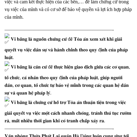
việc và cam kết thực hiện của các bên,… để làm chứng cứ trong
vụ việc của mình và có cơ sở để bảo vệ quyền và lợi ích hợp pháp
của mình.
——————————————————————-
𝐕𝐢 𝐛𝐚̆̀𝐧𝐠 𝐥𝐚̀ 𝐧𝐠𝐮𝐨̂̀𝐧 𝐜𝐡𝐮̛́𝐧𝐠 𝐜𝐮̛́ đ𝐞̂̉ 𝐓𝐨̀𝐚 𝐚́𝐧 𝐱𝐞𝐦 𝐱𝐞́𝐭 𝐤𝐡𝐢 𝐠𝐢𝐚̉𝐢
𝐪𝐮𝐲𝐞̂́𝐭 𝐯𝐮̣ 𝐯𝐢𝐞̣̂𝐜 𝐝𝐚̂𝐧 𝐬𝐮̛̣ 𝐯𝐚̀ 𝐡𝐚̀𝐧𝐡 𝐜𝐡𝐢́𝐧𝐡 𝐭𝐡𝐞𝐨 𝐪𝐮𝐲 đ𝐢̣𝐧𝐡 𝐜𝐮̉𝐚 𝐩𝐡𝐚́𝐩
𝐥𝐮𝐚̣̂𝐭.
𝐕𝐢 𝐛𝐚̆̀𝐧𝐠 𝐥𝐚̀ 𝐜𝐚̆𝐧 𝐜𝐮̛́ đ𝐞̂̉ 𝐭𝐡𝐮̛̣𝐜 𝐡𝐢𝐞̣̂𝐧 𝐠𝐢𝐚𝐨 𝐝𝐢̣𝐜𝐡 𝐠𝐢𝐮̛̃𝐚 𝐜𝐚́𝐜 𝐜𝐨̛ 𝐪𝐮𝐚𝐧,
𝐭𝐨̂̉ 𝐜𝐡𝐮̛́𝐜, 𝐜𝐚́ 𝐧𝐡𝐚̂𝐧 𝐭𝐡𝐞𝐨 𝐪𝐮𝐲 đ𝐢̣𝐧𝐡 𝐜𝐮̉𝐚 𝐩𝐡𝐚́𝐩 𝐥𝐮𝐚̣̂𝐭, 𝐠𝐢𝐮́𝐩 𝐧𝐠𝐮̛𝐨̛̀𝐢
𝐝𝐚̂𝐧, 𝐜𝐨̛ 𝐪𝐮𝐚𝐧, 𝐭𝐨̂̉ 𝐜𝐡𝐮̛́𝐜 𝐭𝐮̛̣ 𝐛𝐚̉𝐨 𝐯𝐞̣̂ 𝐦𝐢̀𝐧𝐡 𝐭𝐫𝐨𝐧𝐠 𝐜𝐚́𝐜 𝐪𝐮𝐚𝐧 𝐡𝐞̣̂ 𝐝𝐚̂𝐧
𝐬𝐮̛̣ 𝐯𝐚̀ 𝐪𝐮𝐚𝐧 𝐡𝐞̣̂ 𝐩𝐡𝐚́𝐩 𝐥𝐲́.
𝐕𝐢 𝐛𝐚̆̀𝐧𝐠 𝐥𝐚̀ 𝐜𝐡𝐮̛́𝐧𝐠 𝐜𝐮̛́ 𝐡𝐨̂̃ 𝐭𝐫𝐨̛̣ 𝐓𝐨̀𝐚 𝐚́𝐧 𝐭𝐡𝐮𝐚̣̂𝐧 𝐭𝐢𝐞̣̂𝐧 𝐭𝐫𝐨𝐧𝐠 𝐯𝐢𝐞̣̂𝐜
𝐠𝐢𝐚̉𝐢 𝐪𝐮𝐲𝐞̂́𝐭 𝐯𝐮̣ 𝐯𝐢𝐞̣̂𝐜 𝐦𝐨̣̂𝐭 𝐜𝐚́𝐜𝐡 𝐧𝐡𝐚𝐧𝐡 𝐜𝐡𝐨́𝐧𝐠, 𝐭𝐫𝐚́𝐧𝐡 𝐭𝐡𝐮̉ 𝐭𝐮̣𝐜 𝐫𝐮̛𝐨̛̀𝐦
𝐫𝐚̀, 𝐦𝐚̂́𝐭 𝐧𝐡𝐢𝐞̂̀𝐮 𝐭𝐡𝐨̛̀𝐢 𝐠𝐢𝐚𝐧 𝐤𝐡𝐢 𝐜𝐨́ 𝐭𝐫𝐚𝐧𝐡 𝐜𝐡𝐚̂́𝐩 𝐱𝐚̉𝐲 𝐫𝐚.
——————————————————————-
𝐕𝐚̆𝐧 𝐩𝐡𝐨̀𝐧𝐠 𝐓𝐡𝐮̛̀𝐚 𝐏𝐡𝐚́𝐭 𝐋𝐚̣𝐢 𝐪𝐮𝐚̣̂𝐧 𝐇𝐚̀ Đ𝐨̂𝐧𝐠 𝐥𝐮𝐨̂𝐧 𝐜𝐮𝐧𝐠 𝐮̛́𝐧𝐠 𝐭𝐨̛́𝐢