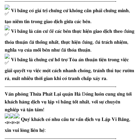
——————————————————————-
𝐕𝐢 𝐛𝐚̆̀𝐧𝐠 𝐜𝐨́ 𝐠𝐢𝐚́ 𝐭𝐫𝐢̣ 𝐜𝐡𝐮̛́𝐧𝐠 𝐜𝐮̛́ 𝐤𝐡𝐨̂𝐧𝐠 𝐜𝐚̂̀𝐧 𝐩𝐡𝐚̉𝐢 𝐜𝐡𝐮̛́𝐧𝐠 𝐦𝐢𝐧𝐡,
𝐭𝐚̣𝐨 𝐧𝐢𝐞̂̀𝐦 𝐭𝐢𝐧 𝐭𝐫𝐨𝐧𝐠 𝐠𝐢𝐚𝐨 𝐝𝐢̣𝐜𝐡 𝐠𝐢𝐮̛̃𝐚 𝐜𝐚́𝐜 𝐛𝐞̂𝐧.
𝐕𝐢 𝐛𝐚̆̀𝐧𝐠 𝐥𝐚̀ 𝐜𝐚̆𝐧 𝐜𝐮̛́ đ𝐞̂̉ 𝐜𝐚́𝐜 𝐛𝐞̂𝐧 𝐭𝐡𝐮̛̣𝐜 𝐡𝐢𝐞̣̂𝐧 𝐠𝐢𝐚𝐨 𝐝𝐢̣𝐜𝐡 𝐭𝐡𝐞𝐨 đ𝐮́𝐧𝐠
𝐭𝐡𝐨̉𝐚 𝐭𝐡𝐮𝐚̣̂𝐧 đ𝐚̃ 𝐭𝐡𝐨̂́𝐧𝐠 𝐧𝐡𝐚̂́𝐭, 𝐭𝐡𝐮̛̣𝐜 𝐡𝐢𝐞̣̂𝐧 đ𝐮́𝐧𝐠, đ𝐮̉ 𝐭𝐫𝐚́𝐜𝐡 𝐧𝐡𝐢𝐞̣̂𝐦,
𝐧𝐠𝐡𝐢̃𝐚 𝐯𝐮̣ 𝐜𝐮̉𝐚 𝐦𝐨̂̃𝐢 𝐛𝐞̂𝐧 𝐧𝐡𝐮̛ đ𝐚̃ 𝐭𝐡𝐨̉𝐚 𝐭𝐡𝐮𝐚̣̂𝐧.
𝐕𝐢 𝐛𝐚̆̀𝐧𝐠 𝐥𝐚̀ 𝐜𝐡𝐮̛́𝐧𝐠 𝐜𝐮̛́ 𝐡𝐨̂̃ 𝐭𝐫𝐨̛̣ 𝐓𝐨̀𝐚 𝐚́𝐧 𝐭𝐡𝐮𝐚̣̂𝐧 𝐭𝐢𝐞̣̂𝐧 𝐭𝐫𝐨𝐧𝐠 𝐯𝐢𝐞̣̂𝐜
𝐠𝐢𝐚̉𝐢 𝐪𝐮𝐲𝐞̂́𝐭 𝐯𝐮̣ 𝐯𝐢𝐞̣̂𝐜 𝐦𝐨̣̂𝐭 𝐜𝐚́𝐜𝐡 𝐧𝐡𝐚𝐧𝐡 𝐜𝐡𝐨́𝐧𝐠, 𝐭𝐫𝐚́𝐧𝐡 𝐭𝐡𝐮̉ 𝐭𝐮̣𝐜 𝐫𝐮̛𝐨̛̀𝐦
𝐫𝐚̀, 𝐦𝐚̂́𝐭 𝐧𝐡𝐢𝐞̂̀𝐮 𝐭𝐡𝐨̛̀𝐢 𝐠𝐢𝐚𝐧 𝐤𝐡𝐢 𝐜𝐨́ 𝐭𝐫𝐚𝐧𝐡 𝐜𝐡𝐚̂́𝐩 𝐱𝐚̉𝐲 𝐫𝐚.
——————————————————————-
𝐕𝐚̆𝐧 𝐩𝐡𝐨̀𝐧𝐠 𝐓𝐡𝐮̛̀𝐚 𝐏𝐡𝐚́𝐭 𝐋𝐚̣𝐢 𝐪𝐮𝐚̣̂𝐧 𝐇𝐚̀ Đ𝐨̂𝐧𝐠 𝐥𝐮𝐨̂𝐧 𝐜𝐮𝐧𝐠 𝐮̛́𝐧𝐠 𝐭𝐨̛́𝐢
𝐤𝐡𝐚́𝐜𝐡 𝐡𝐚̀𝐧𝐠 𝐝𝐢̣𝐜𝐡 𝐯𝐮̣ 𝐥𝐚̣̂𝐩 𝐯𝐢 𝐛𝐚̆̀𝐧𝐠 𝐭𝐨̂́𝐭 𝐧𝐡𝐚̂́𝐭, 𝐯𝐨̛́𝐢 𝐬𝐮̛̣ 𝐜𝐡𝐮𝐲𝐞̂𝐧
𝐧𝐠𝐡𝐢𝐞̣̂𝐩 𝐯𝐚̀ 𝐭𝐚̣̂𝐧 𝐭𝐚̂𝐦!
𝐐𝐮𝐲́ 𝐤𝐡𝐚́𝐜𝐡 𝐜𝐨́ 𝐧𝐡𝐮 𝐜𝐚̂̀𝐮 𝐭𝐮̛ 𝐯𝐚̂́𝐧 𝐝𝐢̣𝐜𝐡 𝐯𝐮̣ 𝐋𝐚̣̂𝐩 𝐕𝐢 𝐁𝐚̆̀𝐧𝐠,
𝐱𝐢𝐧 𝐯𝐮𝐢 𝐥𝐨̀𝐧𝐠 𝐥𝐢𝐞̂𝐧 𝐡𝐞̣̂:
——————————————————————-