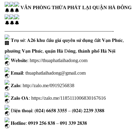
VĂN PHÒNG THỪA PHÁT LẠI QUẬN HÀ ĐÔNG
——————————————————————-
𝐓𝐫𝐮̣ 𝐬𝐨̛̉: 𝐀𝟐𝟔 𝐤𝐡𝐮 đ𝐚̂́𝐮 𝐠𝐢𝐚́ 𝐪𝐮𝐲𝐞̂̀𝐧 𝐬𝐮̛̉ 𝐝𝐮̣𝐧𝐠 đ𝐚̂́𝐭 𝐕𝐚̣𝐧 𝐏𝐡𝐮́𝐜,
𝐩𝐡𝐮̛𝐨̛̀𝐧𝐠 𝐕𝐚̣𝐧 𝐏𝐡𝐮́𝐜, 𝐪𝐮𝐚̣̂𝐧 𝐇𝐚̀ Đ𝐨̂𝐧𝐠, 𝐭𝐡𝐚̀𝐧𝐡 𝐩𝐡𝐨̂́ 𝐇𝐚̀ 𝐍𝐨̣̂𝐢
𝐖𝐞𝐛𝐬𝐢𝐭𝐞:
https://thuaphatlaihadong.com
𝐄𝐦𝐚𝐢𝐥: thuaphatlaihadong@gmail.com
𝐙𝐚𝐥𝐨:
http://zalo.me/0919256838
𝐙𝐚𝐥𝐨 𝐎𝐀:
https://zalo.me/1185111006830167616
Đ𝐢𝐞̣̂𝐧 𝐭𝐡𝐨𝐚̣𝐢: (𝟎𝟐𝟒) 𝟔𝟔𝟓𝟖 𝟑𝟑𝟓𝟓 – (𝟎𝟐𝟒) 𝟐𝟐𝟑𝟗 𝟑𝟑𝟖𝟖
𝐇𝐨𝐭𝐥𝐢𝐧𝐞: 𝟎𝟗𝟏𝟗 𝟐𝟓𝟔 𝟖𝟑𝟖 – 𝟎𝟗𝟏 𝟑𝟑𝟗 𝟐𝟖𝟑𝟖