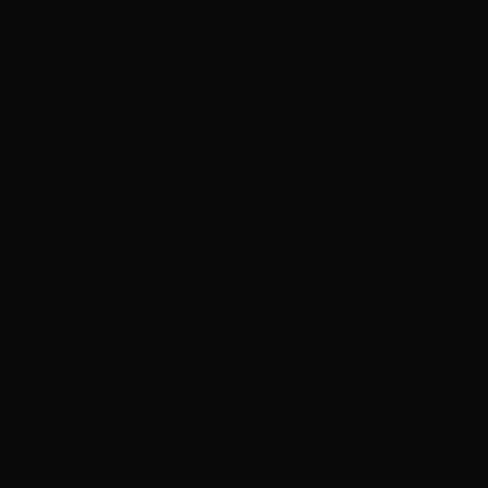
hoàn thành nhiệm vụ; có trách nhiệm giám sát lẫn nhau, kiên
quyết đấu tranh loại bỏ những hành vi sai trái trong hành nghề.
Khi phát hiện đồng nghiệp có sai sót, Thừa phát lại có nghĩa vụ
góp ý thẳng thắn; báo cáo với cơ quan, tổ chức, người có thẩm
quyền nếu đó là hành vi vi phạm pháp luật hoặc gây tổn hại đến
thanh danh nghề nghiệp.
Chấp hành các nội quy, quy chế của Văn phòng Thừa phát lại,
điều lệ của tổ chức xã hội – nghề nghiệp của Thừa phát lại mà
mình là thành viên; đóng phí thành viên tổ chức xã hội – nghề
nghiệp mà mình là thành viên.
Hướng dẫn, giúp đỡ những đồng nghiệp mới vào nghề; tăng
cường trao đổi nghiệp vụ, giúp nhau cùng tiến bộ.
Tham gia tổ chức xã hội – nghề nghiệp của Thừa phát lại (nếu
có); chịu sự quản lý của cơ quan nhà nước có thẩm quyền, của
Văn phòng Thừa phát lại nơi mình đang hành nghề và tổ chức
xã hội – nghề nghiệp của Thừa phát lại mà mình là thành viên.
Tham gia vào các hoạt động nghề nghiệp và hoạt động xã hội
khác do Nhà nước, tổ chức xã hội – nghề nghiệp của Thừa phát
lại, Văn phòng Thừa phát lại tổ chức hoặc phát động nhằm
đóng góp vào sự phát triển chung của nghề Thừa phát lại.
Điều 11. Những việc Thừa phát lại không được làm trong quan
hệ với đồng nghiệp, Văn phòng Thừa phát lại
Gây áp lực, đe dọa hoặc thực hiện các hành vi vi phạm pháp