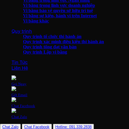
Vi bằng trong lĩnh vực Ngân hàng
Vi bằng trong lĩnh vực doanh nghiệp
Vi bằng bảo vệ quyền sở hữu trí tuệ
Vi bằng sự kiện, hành vi trên Internet
Vi bằng khác
Quy trình
Quy trình tổ chức thi hành án
Quy trình xác minh điều kiện thi hành án
Quy trình tống đạt văn bản
Quy trình Lập vi bằng
Tin Tức
Liên Hệ
Gọi Ngay
Gửi Email
Chat Facebook
Chat Zalo
Chat Zalo
Chat Facebook
Hotline: 091.339.2838