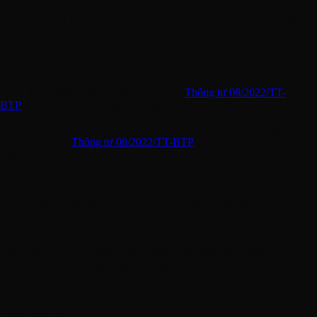
Thông tư 08/2022/TT-BTP Quy tắc đạo đức
nghề nghiệp Thừa phát lại
Ngày 01/11/2022, Bộ Tư pháp ban hành
Thông tư 08/2022/TT-
BTP
về quy tắc đạo đức nghề nghiệp Thừa phát lại.
Thông tư này có hiệu lực thi hành kể từ ngày 22 tháng 12 năm
2022. Theo đó,
Thông tư 08/2022/TT-BTP
quy định một số nội dung
đáng chú ý sau:
NHỮNG QUY TẮC CHUNG
Điều 1. Bảo vệ lợi ích của Nhà nước, quyền và lợi ích hợp pháp
của cá nhân, tổ chức trong xã hội
Thừa phát lại có nghĩa vụ trung thành, phụng sự Tổ quốc, phục vụ
Nhân dân; bằng hoạt động nghề nghiệp của mình góp phần bảo đảm
tính nghiêm minh, công bằng của pháp luật; bảo vệ lợi ích của Nhà
nước, quyền và lợi ích hợp pháp của tổ chức, cá nhân.
Điều 2. Bảo đảm thượng tôn pháp luật, độc lập, khách quan, tôn
trọng sự thật