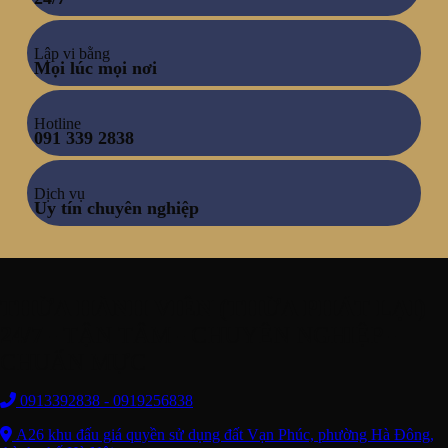
Lập vi bằng
Mọi lúc mọi nơi
Hotline
091 339 2838
Dịch vụ
Uy tín chuyên nghiệp
THỪA HÀNH VIÊN (THỪA PHÁT LẠI)
24/7
- TẬN TÂM - CHUYÊN NGHIỆP -
CHUẨN MỰC
0913392838 - 0919256838
A26 khu đấu giá quyền sử dụng đất Vạn Phúc, phường Hà Đông,