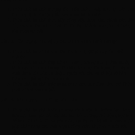
Thừa phát lại phải thượng tôn Hiến pháp, pháp luật, tự giác tuân
thủ quy định của Quy tắc này trong hành nghề.
Thừa phát lại phải thực hiện công việc được giao chính xác, đầy
đủ, trách nhiệm và có thái độ độc lập, khách quan, trung thực,
tôn trọng sự thật.
Điều 3. Tôn trọng, bảo vệ uy tín, thanh danh nghề nghiệp
Thừa phát lại có trách nhiệm tôn trọng, giữ gìn uy tín nghề
nghiệp.
Thừa phát lại phải ứng xử văn minh, lịch sự trong hành nghề;
lành mạnh trong lối sống để nhận được sự tôn trọng, tin cậy và
vinh danh của đồng nghiệp, người yêu cầu và xã hội về bản
thân và nghề nghiệp của mình.
Thừa phát lại phải mặc trang phục theo quy định, đeo thẻ Thừa
phát lại khi hành nghề.
Điều 4. Rèn luyện, tu dưỡng bản thân
Thừa phát lại phải không ngừng rèn luyện, tu dưỡng đạo đức;
tích cực tham gia các lớp đào tạo, bồi dưỡng; chủ động học hỏi
để trau dồi trình độ chuyên môn, nghiệp vụ, kỹ năng hành nghề,
góp phần nâng cao chất lượng công việc, phục vụ người yêu
cầu.