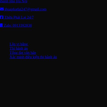
thành phố Hà Nội
thuaphatlai247@gmail.com
Thừa Phát Lại 24/7
Zalo: 0913392838
DỊCH VỤ
Lập vi bằng
Thi hành án
Tống đạt văn bản
Xác minh điều kiện thi hành án
BẢN ĐỒ