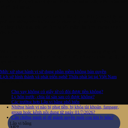
c) Thông đồng với người tập sự để báo cáo sai sự thật, thiếu chính xác
về kết quả tập sự.
d) Lợi dụng tư cách là người hướng dẫn tập sự để buộc người tập sự
phải làm những việc không thuộc phạm vi tập sự hoặc những hành vi
vi phạm pháp luật, trái đạo đức xã hội nhằm đạt được những lợi ích
cho mình.
————————————————————————————
𝐕𝐚̆𝐧 𝐩𝐡𝐨̀𝐧𝐠 𝐓𝐡𝐮̛̀𝐚 𝐏𝐡𝐚́𝐭 𝐋𝐚̣𝐢 𝐪𝐮𝐚̣̂𝐧 𝐇𝐚̀ Đ𝐨̂𝐧𝐠 𝐥𝐮𝐨̂𝐧 𝐜𝐮𝐧𝐠 𝐮̛́𝐧𝐠 𝐭𝐨̛́𝐢
𝐤𝐡𝐚́𝐜𝐡 𝐡𝐚̀𝐧𝐠 𝐝𝐢̣𝐜𝐡 𝐯𝐮̣ 𝐥𝐚̣̂𝐩 𝐯𝐢 𝐛𝐚̆̀𝐧𝐠 𝐭𝐨̂́𝐭 𝐧𝐡𝐚̂́𝐭, 𝐯𝐨̛́𝐢 𝐬𝐮̛̣ 𝐜𝐡𝐮𝐲𝐞̂𝐧 𝐧𝐠𝐡𝐢𝐞̣̂𝐩 𝐯𝐚̀
𝐭𝐚̣̂𝐧 𝐭𝐚̂𝐦!
Mức xử phạt hành vi sử dụng phần mềm không bản quyền
Lịch sử hình thành và phát triển nghề Thừa phát lại tại Việt Nam
Bài Viết Mới
Cho vay không có giấy tờ có đòi được tiền không?
Ly hôn trước, chia tài sản sau có được không?
Các trường hợp Lập vi bằng phổ biến
Những hành vi nào bị phạt tiền, bị khóa tài khoản, fanpage,
group hoặc kênh nội dung từ ngày 01/7/2026?
Cần chứng minh gì để giành quyền nuôi con khi ly hôn?
Lập vi bằng
24/7