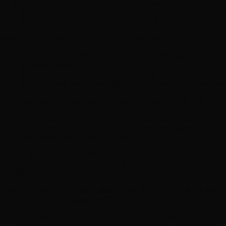
Thừa phát lại phải tận tâm với công việc; sẵn sàng tiếp nhận và
giải quyết kịp thời, đầy đủ các yêu cầu hợp pháp của cá nhân, tổ
chức, bảo đảm đúng pháp luật, phù hợp với đạo đức xã hội.
Điều 5. Bảo mật thông tin, bảo quản hồ sơ công việc
Thừa phát lại có trách nhiệm giữ bí mật, hướng dẫn thư ký
nghiệp vụ, nhân viên của Văn phòng mình giữ bí mật các thông
tin trong hồ sơ công việc và tất cả thông tin biết được về nội
dung công việc trong và sau khi giải quyết yêu cầu. Trường hợp
cung cấp thông tin về việc thực hiện công việc cho người khác
phải được sự đồng ý bằng văn bản của người yêu cầu, trừ
trường hợp pháp luật có quy định khác.
Thừa phát lại có trách nhiệm bảo quản cẩn thận hồ sơ công việc
trong quá trình giải quyết các yêu cầu, bàn giao đầy đủ hồ sơ
công việc để lưu trữ theo quy định của pháp luật.
QUAN HỆ CỦA THỪA PHÁT LẠI VỚI ĐỒNG NGHIỆP, VĂN
PHÒNG THỪA PHÁT LẠI, TỔ CHỨC XÃ HỘI – NGHỀ
NGHIỆP
Điều 10. Quan hệ với đồng nghiệp, Văn phòng Thừa phát lại, tổ
chức xã hội – nghề nghiệp của Thừa phát lại
Tôn trọng, bảo vệ danh dự, uy tín của đồng nghiệp; giữ gìn và
phát huy tinh thần đoàn kết, thân thiện, hợp tác, giúp đỡ nhau