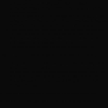
luật, trái đạo đức xã hội để giành lợi thế cho mình hoặc Văn
phòng mình trong hành nghề trước Thừa phát lại, Văn phòng
Thừa phát lại khác.
Tiến hành hành vi quảng cáo bản thân và Văn phòng của mình
không đúng quy định của pháp luật nhằm cạnh tranh không lành
mạnh với Thừa phát lại, Văn phòng Thừa phát lại khác.
Hoạt động môi giới, nhận hoặc đòi tiền hoa hồng khi giới thiệu
cho đồng nghiệp về yêu cầu mà mình không đảm nhận.
Mở chi nhánh, văn phòng đại diện, cơ sở, địa điểm giao dịch
khác ngoài trụ sở Văn phòng Thừa phát lại.
Các hành vi khác trái đạo đức xã hội, vi phạm pháp luật.
Điều 12. Quan hệ với người tập sự hành nghề Thừa phát lại
Thừa phát lại có bổn phận tham gia vào công tác hướng dẫn tập
sự hành nghề Thừa phát lại; nêu cao trách nhiệm, tận tâm truyền
đạt kiến thức, kỹ năng và kinh nghiệm nghề nghiệp, đối xử tôn
trọng, đúng mực với người tập sự hành nghề Thừa phát lại.
Khi hướng dẫn tập sự, Thừa phát lại không được thực hiện
những hành vi sau:
a) Phân biệt đối xử với những người tập sự do mình hướng dẫn.
b) Đòi hỏi lợi ích vật chất, tiền bạc, lợi ích khác từ người tập sự.