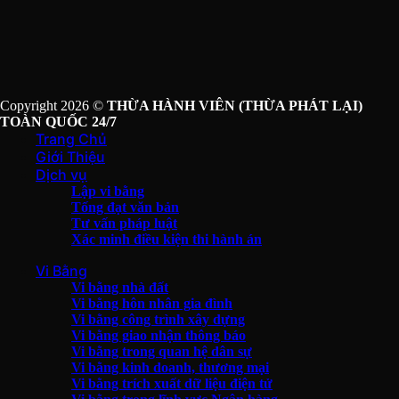
Copyright 2026 ©
THỪA HÀNH VIÊN (THỪA PHÁT LẠI)
TOÀN QUỐC 24/7
Trang Chủ
Giới Thiệu
Dịch vụ
Lập vi bằng
Tống đạt văn bản
Tư vấn pháp luật
Xác minh điều kiện thi hành án
Vi Bằng
Vi bằng nhà đất
Vi bằng hôn nhân gia đình
Vi bằng công trình xây dựng
Vi bằng giao nhận thông báo
Vi bằng trong quan hệ dân sự
Vi bằng kinh doanh, thương mại
Vi bằng trích xuất dữ liệu điện tử