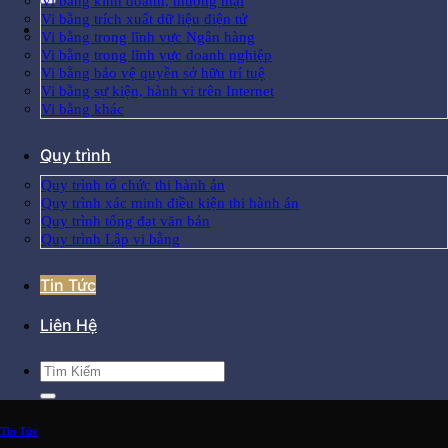
Vi bằng kinh doanh, thương mại
Vi bằng trích xuất dữ liệu điện tử
Vi bằng trong lĩnh vực Ngân hàng
Vi bằng trong lĩnh vực doanh nghiệp
Vi bằng bảo vệ quyền sở hữu trí tuệ
Vi bằng sự kiện, hành vi trên Internet
Vi bằng khác
Quy trình
Quy trình tổ chức thi hành án
Quy trình xác minh điều kiện thi hành án
Quy trình tống đạt văn bản
Quy trình Lập vi bằng
Tin Tức
Liên Hệ
Tin Tức