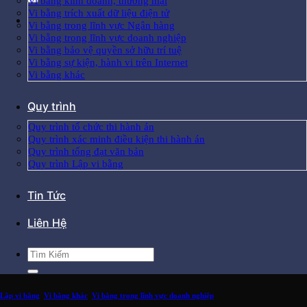
Vi bằng kinh doanh, thương mại
Vi bằng trích xuất dữ liệu điện tử
Vi bằng trong lĩnh vực Ngân hàng
Vi bằng trong lĩnh vực doanh nghiệp
Vi bằng bảo vệ quyền sở hữu trí tuệ
Vi bằng sự kiện, hành vi trên Internet
Vi bằng khác
Quy trình
Quy trình tổ chức thi hành án
Quy trình xác minh điều kiện thi hành án
Quy trình tống đạt văn bản
Quy trình Lập vi bằng
Tin Tức
Liên Hệ
Lập vi bằng
,
Vi bằng khác
,
Vi bằng trong lĩnh vực doanh nghiệp