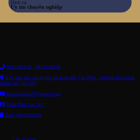
Dịch vụ
Uy tín chuyên nghiệp
THỪA HÀNH VIÊN (THỪA PHÁT LẠI)
24/7
- TẬN TÂM - CHUYÊN NGHIỆP -
CHUẨN MỰC
0913392838 - 0919256838
A26 khu đấu giá quyền sử dụng đất Vạn Phúc, phường Hà Đông,
thành phố Hà Nội
thuaphatlai247@gmail.com
Thừa Phát Lại 24/7
Zalo: 0913392838
DỊCH VỤ
Lập vi bằng