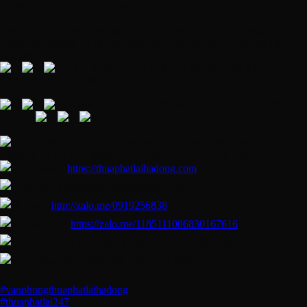
𝐧𝐡𝐢𝐞̂̀𝐮 𝐭𝐡𝐨̛̀𝐢 𝐠𝐢𝐚𝐧 𝐤𝐡𝐢 𝐜𝐨́ 𝐭𝐫𝐚𝐧𝐡 𝐜𝐡𝐚̂́𝐩 𝐱𝐚̉𝐲 𝐫𝐚.
—————————————————
𝐕𝐚̆𝐧 𝐩𝐡𝐨̀𝐧𝐠 𝐓𝐡𝐮̛̀𝐚 𝐏𝐡𝐚́𝐭 𝐋𝐚̣𝐢 𝐪𝐮𝐚̣̂𝐧 𝐇𝐚̀ Đ𝐨̂𝐧𝐠 𝐥𝐮𝐨̂𝐧 𝐜𝐮𝐧𝐠 𝐮̛́𝐧𝐠 𝐭𝐨̛́𝐢
𝐤𝐡𝐚́𝐜𝐡 𝐡𝐚̀𝐧𝐠 𝐝𝐢̣𝐜𝐡 𝐯𝐮̣ 𝐥𝐚̣̂𝐩 𝐯𝐢 𝐛𝐚̆̀𝐧𝐠 𝐭𝐨̂́𝐭 𝐧𝐡𝐚̂́𝐭, 𝐯𝐨̛́𝐢 𝐬𝐮̛̣ 𝐜𝐡𝐮𝐲𝐞̂𝐧 𝐧𝐠𝐡𝐢𝐞̣̂𝐩 𝐯𝐚̀
𝐭𝐚̣̂𝐧 𝐭𝐚̂𝐦!
𝐐𝐮𝐲́ 𝐤𝐡𝐚́𝐜𝐡 𝐜𝐨́ 𝐧𝐡𝐮 𝐜𝐚̂̀𝐮 𝐭𝐮̛ 𝐯𝐚̂́𝐧 𝐝𝐢̣𝐜𝐡 𝐯𝐮̣ 𝐋𝐚̣̂𝐩 𝐕𝐢
𝐁𝐚̆̀𝐧𝐠, 𝐱𝐢𝐧 𝐯𝐮𝐢 𝐥𝐨̀𝐧𝐠 𝐥𝐢𝐞̂𝐧 𝐡𝐞̣̂:
—————————————————
VĂN PHÒNG THỪA PHÁT LẠI QUẬN HÀ
ĐÔNG
—————————————————
𝐓𝐫𝐮̣ 𝐬𝐨̛̉: 𝐀𝟐𝟔 𝐤𝐡𝐮 đ𝐚̂́𝐮 𝐠𝐢𝐚́ 𝐪𝐮𝐲𝐞̂̀𝐧 𝐬𝐮̛̉ 𝐝𝐮̣𝐧𝐠 đ𝐚̂́𝐭 𝐕𝐚̣𝐧 𝐏𝐡𝐮́𝐜,
𝐩𝐡𝐮̛𝐨̛̀𝐧𝐠 𝐕𝐚̣𝐧 𝐏𝐡𝐮́𝐜, 𝐪𝐮𝐚̣̂𝐧 𝐇𝐚̀ Đ𝐨̂𝐧𝐠, 𝐭𝐡𝐚̀𝐧𝐡 𝐩𝐡𝐨̂́ 𝐇𝐚̀ 𝐍𝐨̣̂𝐢
𝐖𝐞𝐛𝐬𝐢𝐭𝐞:
https://thuaphatlaihadong.com
𝐄𝐦𝐚𝐢𝐥: thuaphatlaihadong@gmail.com
𝐙𝐚𝐥𝐨:
http://zalo.me/0919256838
𝐙𝐚𝐥𝐨 𝐎𝐀:
https://zalo.me/1185111006830167616
Đ𝐢𝐞̣̂𝐧 𝐭𝐡𝐨𝐚̣𝐢: (𝟎𝟐𝟒) 𝟔𝟔𝟓𝟖 𝟑𝟑𝟓𝟓 – (𝟎𝟐𝟒) 𝟐𝟐𝟑𝟗 𝟑𝟑𝟖𝟖
𝐇𝐨𝐭𝐥𝐢𝐧𝐞: 𝟎𝟗𝟏𝟗 𝟐𝟓𝟔 𝟖𝟑𝟖 – 𝟎𝟗𝟏 𝟑𝟑𝟗 𝟐𝟖𝟑𝟖
️—————————————————
#vanphongthuaphatlaihadong
#thuaphatlai247