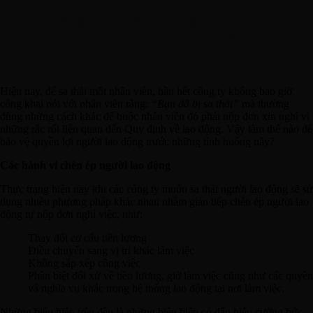
Lập vi bằng thu thập chứng cứ khi công ty
ép buộc nhân viên nghỉ việc trước hạn
Hiện nay, để sa thải một nhân viên, hầu hết công ty không bao giờ
công khai nói với nhân viên rằng:
“Bạn đã bị sa thải”
mà thường
dùng những cách khác để buộc nhân viên đó phải nộp đơn xin nghỉ vì
những rắc rối liên quan đến Quy định về lao động. Vậy làm thế nào để
bảo vệ quyền lợi người lao động trước những tình huống này?
Các hành vi chèn ép người lao động
Thực trạng hiện nay khi các công ty muốn sa thải người lao động sẽ sử
dụng nhiều phương pháp khác nhau nhằm gián tiếp chèn ép người lao
động tự nộp đơn nghỉ việc, như:
Thay đổi cơ cấu tiền lương
Điều chuyển sang vị trí khác làm việc
Không sắp xếp công việc
Phân biệt đối xử về tiền lương, giờ làm việc cũng như các quyền
và nghĩa vụ khác trong hệ thống lao động tại nơi làm việc.
Những biểu hiện trên đều là những biểu hiện có dấu hiệu cưỡng bức