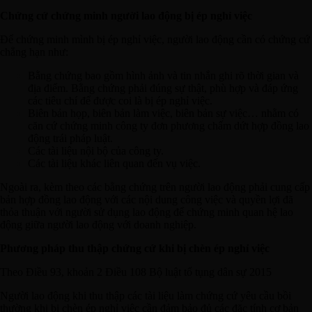
Chứng cứ chứng minh người lao động bị ép nghỉ việc
Để chứng minh mình bị ép nghỉ việc, người lao động cần có chứng cứ
chẳng hạn như:
Bằng chứng bao gồm hình ảnh và tin nhắn ghi rõ thời gian và
địa điểm. Bằng chứng phải đúng sự thật, phù hợp và đáp ứng
các tiêu chí để được coi là bị ép nghỉ việc.
Biên bản họp, biên bản làm việc, biên bản sự việc… nhằm có
căn cứ chứng minh công ty đơn phương chấm dứt hợp đồng lao
động trái pháp luật.
Các tài liệu nội bộ của công ty.
Các tài liệu khác liên quan đến vụ việc.
Ngoài ra, kèm theo các bằng chứng trên người lao động phải cung cấp
bản hợp đồng lao động với các nội dung công việc và quyền lợi đã
thỏa thuận với người sử dụng lao động để chứng minh quan hệ lao
động giữa người lao động với doanh nghiệp.
Phương pháp thu thập chứng cứ khi bị chèn ép nghỉ việc
Theo Điều 93, khoản 2 Điều 108 Bộ luật tố tụng dân sự 2015
Người lao động khi thu thập các tài liệu làm chứng cứ yêu cầu bồi
thường khi bị chèn ép nghỉ việc cần đảm bảo đủ các đặc tính cơ bản