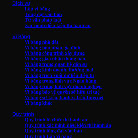
Dịch vụ
Lập vi bằng
Tống đạt văn bản
Tư vấn pháp luật
Xác minh điều kiện thi hành án
Vi Bằng
Vi bằng nhà đất
Vi bằng hôn nhân gia đình
Vi bằng công trình xây dựng
Vi bằng giao nhận thông báo
Vi bằng trong quan hệ dân sự
Vi bằng kinh doanh, thương mại
Vi bằng trích xuất dữ liệu điện tử
Vi bằng trong lĩnh vực Ngân hàng
Vi bằng trong lĩnh vực doanh nghiệp
Vi bằng bảo vệ quyền sở hữu trí tuệ
Vi bằng sự kiện, hành vi trên Internet
Vi bằng khác
Quy trình
Quy trình tổ chức thi hành án
Quy trình xác minh điều kiện thi hành án
Quy trình tống đạt văn bản
Quy trình Lập vi bằng