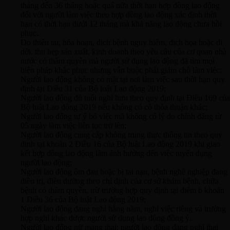
tháng đến 36 tháng hoặc quá nửa thời hạn hợp đồng lao động
đối với người làm việc theo hợp đồng lao động xác định thời
hạn có thời hạn dưới 12 tháng mà khả năng lao động chưa hồi
phục.
Do thiên tai, hỏa hoạn, dịch bệnh nguy hiểm, địch họa hoặc di
dời, thu hẹp sản xuất, kinh doanh theo yêu cầu của cơ quan nhà
nước có thẩm quyền mà người sử dụng lao động đã tìm mọi
biện pháp khắc phục nhưng vẫn buộc phải giảm chỗ làm việc;
Người lao động không có mặt tại nơi làm việc sau thời hạn quy
định tại Điều 31 của Bộ luật Lao động 2019;
Người lao động đủ tuổi nghỉ hưu theo quy định tại Điều 169 của
Bộ luật Lao động 2019 nếu không có có thỏa thuận khác;
Người lao động tự ý bỏ việc mà không có lý do chính đáng từ
05 ngày làm việc liên tục trở lên;
Người lao động cung cấp không trung thực thông tin theo quy
định tại khoản 2 Điều 16 của Bộ luật Lao động 2019 khi giao
kết hợp đồng lao động làm ảnh hưởng đến việc tuyển dụng
người lao động;
Người lao động ốm đau hoặc bị tai nạn, bệnh nghề nghiệp đang
điều trị, điều dưỡng theo chỉ định của cơ sở khám bệnh, chữa
bệnh có thẩm quyền, trừ trường hợp quy định tại điểm b khoản
1 Điều 36 của Bộ luật Lao động 2019;
Người lao động đang nghỉ hằng năm, nghỉ việc riêng và trường
hợp nghỉ khác được người sử dụng lao động đồng ý.
Người lao động nữ mang thai; người lao động đang nghỉ thai