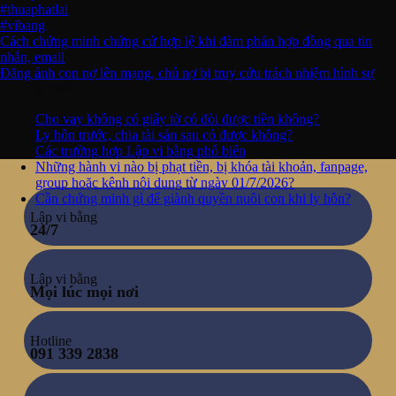
#thuaphatlai
#vibang
Cách chứng minh chứng cứ hợp lệ khi đàm phán hợp đồng qua tin
nhắn, email
Đăng ảnh con nợ lên mạng, chủ nợ bị truy cứu trách nhiệm hình sự
Bài Viết Mới
Cho vay không có giấy tờ có đòi được tiền không?
Ly hôn trước, chia tài sản sau có được không?
Các trường hợp Lập vi bằng phổ biến
Những hành vi nào bị phạt tiền, bị khóa tài khoản, fanpage,
group hoặc kênh nội dung từ ngày 01/7/2026?
Cần chứng minh gì để giành quyền nuôi con khi ly hôn?
Lập vi bằng
24/7
Lập vi bằng
Mọi lúc mọi nơi
Hotline
091 339 2838