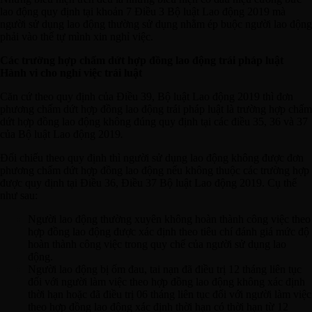
lao động quy định tại khoản 7 Điều 3 Bộ luật Lao động 2019 mà
người sử dụng lao động thường sử dụng nhằm ép buộc người lao động
phải vào thế tự mình xin nghỉ việc.
Các trường hợp chấm dứt hợp đồng lao động trái pháp luật
Hành vi cho nghỉ việc trái luật
Căn cứ theo quy định của Điều 39, Bộ luật Lao động 2019 thì đơn
phương chấm dứt hợp đồng lao động trái pháp luật là trường hợp chấm
dứt hợp đồng lao động không đúng quy định tại các điều 35, 36 và 37
của Bộ luật Lao động 2019
.
Đối chiếu theo quy định thì người sử dụng lao động không được đơn
phương chấm dứt hợp đồng lao động nếu không thuộc các trường hợp
được quy định tại Điều 36, Điều 37 Bộ luật Lao động 2019. Cụ thể
như sau:
Người lao động thường xuyên không hoàn thành công việc theo
hợp đồng lao động được xác định theo tiêu chí đánh giá mức độ
hoàn thành công việc trong quy chế của người sử dụng lao
động.
Người lao động bị ốm đau, tai nạn đã điều trị 12 tháng liên tục
đối với người làm việc theo hợp đồng lao động không xác định
thời hạn hoặc đã điều trị 06 tháng liên tục đối với người làm việc
theo hợp đồng lao động xác định thời hạn có thời hạn từ 12