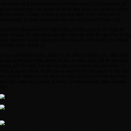
của chứng cứ là tính khách quan, tính liên quan và tính hợp pháp, có
giá trị chứng minh cho quyền và lợi ích hợp pháp của người lao động
bị xâm phạm. Chứng cứ không đáp ứng được 3 đặc trưng trên sẽ
không được sử dụng và xem xét làm căn cứ giải quyết tranh chấp.
Người lao động có thể thu thập chứng cứ bằng cách tự thu thập, đề
nghị cơ quan, tổ chức đang nắm giữ cung cấp hoặc đề nghị Tòa án thu
thập chứng cứ khi đã dùng mọi biện pháp cần thiết nhưng vẫn không
thu thập được chứng cứ.
Trong quá trình thu thập chứng cứ, các bên có thể yêu cầu Thừa phát
lại lập vi bằng ghi nhận những tài liệu do mình cung cấp để làm bằng
chứng gửi lên trước Toà yêu cầu giải quyết tranh chấp cho mình. Vi
bằng là nguồn chứng cứ để Tòa án xem xét khi giải quyết vụ việc dân
sự và hành chính theo quy định của pháp luật; là căn cứ để thực hiện
giao dịch giữa các cơ quan, tổ chức, cá nhân theo quy định của pháp
luật.
𝐕𝐢 𝐛𝐚̆̀𝐧𝐠 𝐜𝐨́ 𝐠𝐢𝐚́ 𝐭𝐫𝐢̣ 𝐜𝐡𝐮̛́𝐧𝐠 𝐜𝐮̛́ 𝐤𝐡𝐨̂𝐧𝐠 𝐜𝐚̂̀𝐧 𝐩𝐡𝐚̉𝐢 𝐜𝐡𝐮̛́𝐧𝐠 𝐦𝐢𝐧𝐡, 𝐭𝐚̣𝐨
𝐧𝐢𝐞̂̀𝐦 𝐭𝐢𝐧 𝐭𝐫𝐨𝐧𝐠 𝐠𝐢𝐚𝐨 𝐝𝐢̣𝐜𝐡 𝐠𝐢𝐮̛̃𝐚 𝐜𝐚́𝐜 𝐛𝐞̂𝐧.
𝐕𝐢 𝐛𝐚̆̀𝐧𝐠 𝐥𝐚̀ 𝐜𝐚̆𝐧 𝐜𝐮̛́ đ𝐞̂̉ 𝐜𝐚́𝐜 𝐛𝐞̂𝐧 𝐭𝐡𝐮̛̣𝐜 𝐡𝐢𝐞̣̂𝐧 𝐠𝐢𝐚𝐨 𝐝𝐢̣𝐜𝐡 𝐭𝐡𝐞𝐨 đ𝐮́𝐧𝐠
𝐭𝐡𝐨̉𝐚 𝐭𝐡𝐮𝐚̣̂𝐧 đ𝐚̃ 𝐭𝐡𝐨̂́𝐧𝐠 𝐧𝐡𝐚̂́𝐭, 𝐭𝐡𝐮̛̣𝐜 𝐡𝐢𝐞̣̂𝐧 đ𝐮́𝐧𝐠, đ𝐮̉ 𝐭𝐫𝐚́𝐜𝐡 𝐧𝐡𝐢𝐞̣̂𝐦, 𝐧𝐠𝐡𝐢̃𝐚
𝐯𝐮̣ 𝐜𝐮̉𝐚 𝐦𝐨̂̃𝐢 𝐛𝐞̂𝐧 𝐧𝐡𝐮̛ đ𝐚̃ 𝐭𝐡𝐨̉𝐚 𝐭𝐡𝐮𝐚̣̂𝐧.
𝐕𝐢 𝐛𝐚̆̀𝐧𝐠 𝐥𝐚̀ 𝐜𝐡𝐮̛́𝐧𝐠 𝐜𝐮̛́ 𝐡𝐨̂̃ 𝐭𝐫𝐨̛̣ 𝐓𝐨̀𝐚 𝐚́𝐧 𝐭𝐡𝐮𝐚̣̂𝐧 𝐭𝐢𝐞̣̂𝐧 𝐭𝐫𝐨𝐧𝐠 𝐯𝐢𝐞̣̂𝐜 𝐠𝐢𝐚̉𝐢
𝐪𝐮𝐲𝐞̂́𝐭 𝐯𝐮̣ 𝐯𝐢𝐞̣̂𝐜 𝐦𝐨̣̂𝐭 𝐜𝐚́𝐜𝐡 𝐧𝐡𝐚𝐧𝐡 𝐜𝐡𝐨́𝐧𝐠, 𝐭𝐫𝐚́𝐧𝐡 𝐭𝐡𝐮̉ 𝐭𝐮̣𝐜 𝐫𝐮̛𝐨̛̀𝐦 𝐫𝐚̀, 𝐦𝐚̂́𝐭