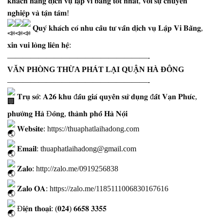
𝐤𝐡𝐚́𝐜𝐡 𝐡𝐚̀𝐧𝐠 𝐝𝐢̣𝐜𝐡 𝐯𝐮̣ 𝐥𝐚̣̂𝐩 𝐯𝐢 𝐛𝐚̆̀𝐧𝐠 𝐭𝐨̂́𝐭 𝐧𝐡𝐚̂́𝐭, 𝐯𝐨̛́𝐢 𝐬𝐮̛̣ 𝐜𝐡𝐮𝐲𝐞̂𝐧
𝐧𝐠𝐡𝐢𝐞̣̂𝐩 𝐯𝐚̀ 𝐭𝐚̣̂𝐧 𝐭𝐚̂𝐦!
𝐐𝐮𝐲́ 𝐤𝐡𝐚́𝐜𝐡 𝐜𝐨́ 𝐧𝐡𝐮 𝐜𝐚̂̀𝐮 𝐭𝐮̛ 𝐯𝐚̂́𝐧 𝐝𝐢̣𝐜𝐡 𝐯𝐮̣ 𝐋𝐚̣̂𝐩 𝐕𝐢 𝐁𝐚̆̀𝐧𝐠,
𝐱𝐢𝐧 𝐯𝐮𝐢 𝐥𝐨̀𝐧𝐠 𝐥𝐢𝐞̂𝐧 𝐡𝐞̣̂:
——————————————————-
VĂN PHÒNG THỪA PHÁT LẠI QUẬN HÀ ĐÔNG
——————————————————-
𝐓𝐫𝐮̣ 𝐬𝐨̛̉: 𝐀𝟐𝟔 𝐤𝐡𝐮 đ𝐚̂́𝐮 𝐠𝐢𝐚́ 𝐪𝐮𝐲𝐞̂̀𝐧 𝐬𝐮̛̉ 𝐝𝐮̣𝐧𝐠 đ𝐚̂́𝐭 𝐕𝐚̣𝐧 𝐏𝐡𝐮́𝐜,
𝐩𝐡𝐮̛𝐨̛̀𝐧𝐠 𝐇𝐚̀ Đ𝐨̂𝐧𝐠, 𝐭𝐡𝐚̀𝐧𝐡 𝐩𝐡𝐨̂́ 𝐇𝐚̀ 𝐍𝐨̣̂𝐢
𝐖𝐞𝐛𝐬𝐢𝐭𝐞:
https://thuaphatlaihadong.com
𝐄𝐦𝐚𝐢𝐥: thuaphatlaihadong@gmail.com
𝐙𝐚𝐥𝐨:
http://zalo.me/0919256838
𝐙𝐚𝐥𝐨 𝐎𝐀:
https://zalo.me/1185111006830167616
Đ𝐢𝐞̣̂𝐧 𝐭𝐡𝐨𝐚̣𝐢: (𝟎𝟐𝟒) 𝟔𝟔𝟓𝟖 𝟑𝟑𝟓𝟓