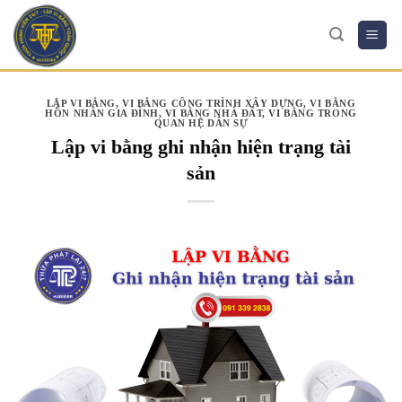
Skip
to
content
LẬP VI BẰNG
,
VI BẰNG CÔNG TRÌNH XÂY DỰNG
,
VI BẰNG
HÔN NHÂN GIA ĐÌNH
,
VI BẰNG NHÀ ĐẤT
,
VI BẰNG TRONG
QUAN HỆ DÂN SỰ
Lập vi bằng ghi nhận hiện trạng tài
sản