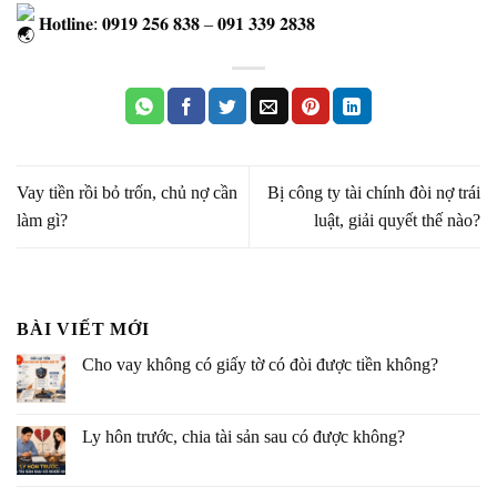
𝐇𝐨𝐭𝐥𝐢𝐧𝐞: 𝟎𝟗𝟏𝟗 𝟐𝟓𝟔 𝟖𝟑𝟖 – 𝟎𝟗𝟏 𝟑𝟑𝟗 𝟐𝟖𝟑𝟖
Vay tiền rồi bỏ trốn, chủ nợ cần
Bị công ty tài chính đòi nợ trái
làm gì?
luật, giải quyết thế nào?
BÀI VIẾT MỚI
Cho vay không có giấy tờ có đòi được tiền không?
Ly hôn trước, chia tài sản sau có được không?