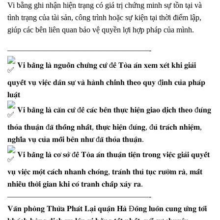
Vi bằng ghi nhận hiện trạng có giá trị chứng minh sự tồn tại và
tình trạng của tài sản, công trình hoặc sự kiện tại thời điểm lập,
giúp các bên liên quan bảo vệ quyền lợi hợp pháp của mình.
——————————————————-
𝐕𝐢 𝐛𝐚̆̀𝐧𝐠 𝐥𝐚̀ 𝐧𝐠𝐮𝐨̂̀𝐧 𝐜𝐡𝐮̛́𝐧𝐠 𝐜𝐮̛́ đ𝐞̂̉ 𝐓𝐨̀𝐚 𝐚́𝐧 𝐱𝐞𝐦 𝐱𝐞́𝐭 𝐤𝐡𝐢 𝐠𝐢𝐚̉𝐢
𝐪𝐮𝐲𝐞̂́𝐭 𝐯𝐮̣ 𝐯𝐢𝐞̣̂𝐜 𝐝𝐚̂𝐧 𝐬𝐮̛̣ 𝐯𝐚̀ 𝐡𝐚̀𝐧𝐡 𝐜𝐡𝐢́𝐧𝐡 𝐭𝐡𝐞𝐨 𝐪𝐮𝐲 đ𝐢̣𝐧𝐡 𝐜𝐮̉𝐚 𝐩𝐡𝐚́𝐩
𝐥𝐮𝐚̣̂𝐭
𝐕𝐢 𝐛𝐚̆̀𝐧𝐠 𝐥𝐚̀ 𝐜𝐚̆𝐧 𝐜𝐮̛́ đ𝐞̂̉ 𝐜𝐚́𝐜 𝐛𝐞̂𝐧 𝐭𝐡𝐮̛̣𝐜 𝐡𝐢𝐞̣̂𝐧 𝐠𝐢𝐚𝐨 𝐝𝐢̣𝐜𝐡 𝐭𝐡𝐞𝐨 đ𝐮́𝐧𝐠
𝐭𝐡𝐨̉𝐚 𝐭𝐡𝐮𝐚̣̂𝐧 đ𝐚̃ 𝐭𝐡𝐨̂́𝐧𝐠 𝐧𝐡𝐚̂́𝐭, 𝐭𝐡𝐮̛̣𝐜 𝐡𝐢𝐞̣̂𝐧 đ𝐮́𝐧𝐠, đ𝐮̉ 𝐭𝐫𝐚́𝐜𝐡 𝐧𝐡𝐢𝐞̣̂𝐦,
𝐧𝐠𝐡𝐢̃𝐚 𝐯𝐮̣ 𝐜𝐮̉𝐚 𝐦𝐨̂̃𝐢 𝐛𝐞̂𝐧 𝐧𝐡𝐮̛ đ𝐚̃ 𝐭𝐡𝐨̉𝐚 𝐭𝐡𝐮𝐚̣̂𝐧.
𝐕𝐢 𝐛𝐚̆̀𝐧𝐠 𝐥𝐚̀ 𝐜𝐨̛ 𝐬𝐨̛̉ đ𝐞̂̉ 𝐓𝐨̀𝐚 𝐚́𝐧 𝐭𝐡𝐮𝐚̣̂𝐧 𝐭𝐢𝐞̣̂𝐧 𝐭𝐫𝐨𝐧𝐠 𝐯𝐢𝐞̣̂𝐜 𝐠𝐢𝐚̉𝐢 𝐪𝐮𝐲𝐞̂́𝐭
𝐯𝐮̣ 𝐯𝐢𝐞̣̂𝐜 𝐦𝐨̣̂𝐭 𝐜𝐚́𝐜𝐡 𝐧𝐡𝐚𝐧𝐡 𝐜𝐡𝐨́𝐧𝐠, 𝐭𝐫𝐚́𝐧𝐡 𝐭𝐡𝐮̉ 𝐭𝐮̣𝐜 𝐫𝐮̛𝐨̛̀𝐦 𝐫𝐚̀, 𝐦𝐚̂́𝐭
𝐧𝐡𝐢𝐞̂̀𝐮 𝐭𝐡𝐨̛̀𝐢 𝐠𝐢𝐚𝐧 𝐤𝐡𝐢 𝐜𝐨́ 𝐭𝐫𝐚𝐧𝐡 𝐜𝐡𝐚̂́𝐩 𝐱𝐚̉𝐲 𝐫𝐚.
——————————————————-
𝐕𝐚̆𝐧 𝐩𝐡𝐨̀𝐧𝐠 𝐓𝐡𝐮̛̀𝐚 𝐏𝐡𝐚́𝐭 𝐋𝐚̣𝐢 𝐪𝐮𝐚̣̂𝐧 𝐇𝐚̀ Đ𝐨̂𝐧𝐠 𝐥𝐮𝐨̂𝐧 𝐜𝐮𝐧𝐠 𝐮̛́𝐧𝐠 𝐭𝐨̛́𝐢