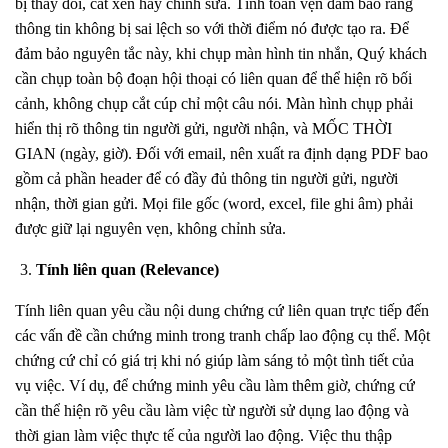
bị thay đổi, cắt xén hay chỉnh sửa. Tính toàn vẹn đảm bảo rằng
thông tin không bị sai lệch so với thời điểm nó được tạo ra. Để
đảm bảo nguyên tắc này, khi chụp màn hình tin nhắn, Quý khách
cần chụp toàn bộ đoạn hội thoại có liên quan để thể hiện rõ bối
cảnh, không chụp cắt cúp chỉ một câu nói. Màn hình chụp phải
hiển thị rõ thông tin người gửi, người nhận, và MỐC THỜI
GIAN (ngày, giờ). Đối với email, nên xuất ra định dạng PDF bao
gồm cả phần header để có đầy đủ thông tin người gửi, người
nhận, thời gian gửi. Mọi file gốc (word, excel, file ghi âm) phải
được giữ lại nguyên vẹn, không chỉnh sửa.
Tính liên quan (Relevance)
Tính liên quan yêu cầu nội dung chứng cứ liên quan trực tiếp đến
các vấn đề cần chứng minh trong tranh chấp lao động cụ thể. Một
chứng cứ chỉ có giá trị khi nó giúp làm sáng tỏ một tình tiết của
vụ việc. Ví dụ, để chứng minh yêu cầu làm thêm giờ, chứng cứ
cần thể hiện rõ yêu cầu làm việc từ người sử dụng lao động và
thời gian làm việc thực tế của người lao động. Việc thu thập