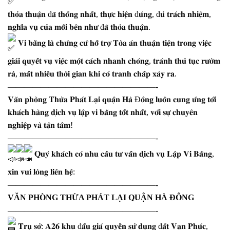
𝐭𝐡𝐨̉𝐚 𝐭𝐡𝐮𝐚̣̂𝐧 đ𝐚̃ 𝐭𝐡𝐨̂́𝐧𝐠 𝐧𝐡𝐚̂́𝐭, 𝐭𝐡𝐮̛̣𝐜 𝐡𝐢𝐞̣̂𝐧 đ𝐮́𝐧𝐠, đ𝐮̉ 𝐭𝐫𝐚́𝐜𝐡 𝐧𝐡𝐢𝐞̣̂𝐦,
𝐧𝐠𝐡𝐢̃𝐚 𝐯𝐮̣ 𝐜𝐮̉𝐚 𝐦𝐨̂̃𝐢 𝐛𝐞̂𝐧 𝐧𝐡𝐮̛ đ𝐚̃ 𝐭𝐡𝐨̉𝐚 𝐭𝐡𝐮𝐚̣̂𝐧.
𝐕𝐢 𝐛𝐚̆̀𝐧𝐠 𝐥𝐚̀ 𝐜𝐡𝐮̛́𝐧𝐠 𝐜𝐮̛́ 𝐡𝐨̂̃ 𝐭𝐫𝐨̛̣ 𝐓𝐨̀𝐚 𝐚́𝐧 𝐭𝐡𝐮𝐚̣̂𝐧 𝐭𝐢𝐞̣̂𝐧 𝐭𝐫𝐨𝐧𝐠 𝐯𝐢𝐞̣̂𝐜
𝐠𝐢𝐚̉𝐢 𝐪𝐮𝐲𝐞̂́𝐭 𝐯𝐮̣ 𝐯𝐢𝐞̣̂𝐜 𝐦𝐨̣̂𝐭 𝐜𝐚́𝐜𝐡 𝐧𝐡𝐚𝐧𝐡 𝐜𝐡𝐨́𝐧𝐠, 𝐭𝐫𝐚́𝐧𝐡 𝐭𝐡𝐮̉ 𝐭𝐮̣𝐜 𝐫𝐮̛𝐨̛̀𝐦
𝐫𝐚̀, 𝐦𝐚̂́𝐭 𝐧𝐡𝐢𝐞̂̀𝐮 𝐭𝐡𝐨̛̀𝐢 𝐠𝐢𝐚𝐧 𝐤𝐡𝐢 𝐜𝐨́ 𝐭𝐫𝐚𝐧𝐡 𝐜𝐡𝐚̂́𝐩 𝐱𝐚̉𝐲 𝐫𝐚.
——————————————————-
𝐕𝐚̆𝐧 𝐩𝐡𝐨̀𝐧𝐠 𝐓𝐡𝐮̛̀𝐚 𝐏𝐡𝐚́𝐭 𝐋𝐚̣𝐢 𝐪𝐮𝐚̣̂𝐧 𝐇𝐚̀ Đ𝐨̂𝐧𝐠 𝐥𝐮𝐨̂𝐧 𝐜𝐮𝐧𝐠 𝐮̛́𝐧𝐠 𝐭𝐨̛́𝐢
𝐤𝐡𝐚́𝐜𝐡 𝐡𝐚̀𝐧𝐠 𝐝𝐢̣𝐜𝐡 𝐯𝐮̣ 𝐥𝐚̣̂𝐩 𝐯𝐢 𝐛𝐚̆̀𝐧𝐠 𝐭𝐨̂́𝐭 𝐧𝐡𝐚̂́𝐭, 𝐯𝐨̛́𝐢 𝐬𝐮̛̣ 𝐜𝐡𝐮𝐲𝐞̂𝐧
𝐧𝐠𝐡𝐢𝐞̣̂𝐩 𝐯𝐚̀ 𝐭𝐚̣̂𝐧 𝐭𝐚̂𝐦!
——————————————————-
𝐐𝐮𝐲́ 𝐤𝐡𝐚́𝐜𝐡 𝐜𝐨́ 𝐧𝐡𝐮 𝐜𝐚̂̀𝐮 𝐭𝐮̛ 𝐯𝐚̂́𝐧 𝐝𝐢̣𝐜𝐡 𝐯𝐮̣ 𝐋𝐚̣̂𝐩 𝐕𝐢 𝐁𝐚̆̀𝐧𝐠,
𝐱𝐢𝐧 𝐯𝐮𝐢 𝐥𝐨̀𝐧𝐠 𝐥𝐢𝐞̂𝐧 𝐡𝐞̣̂:
——————————————————-
VĂN PHÒNG THỪA PHÁT LẠI QUẬN HÀ ĐÔNG
——————————————————-
𝐓𝐫𝐮̣ 𝐬𝐨̛̉: 𝐀𝟐𝟔 𝐤𝐡𝐮 đ𝐚̂́𝐮 𝐠𝐢𝐚́ 𝐪𝐮𝐲𝐞̂̀𝐧 𝐬𝐮̛̉ 𝐝𝐮̣𝐧𝐠 đ𝐚̂́𝐭 𝐕𝐚̣𝐧 𝐏𝐡𝐮́𝐜,