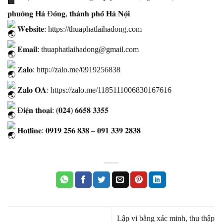
𝐩𝐡𝐮̛𝐨̛̀𝐧𝐠 𝐇𝐚̀ Đ𝐨̂𝐧𝐠, 𝐭𝐡𝐚̀𝐧𝐡 𝐩𝐡𝐨̂́ 𝐇𝐚̀ 𝐍𝐨̣̂𝐢
𝐖𝐞𝐛𝐬𝐢𝐭𝐞:
https://thuaphatlaihadong.com
𝐄𝐦𝐚𝐢𝐥: thuaphatlaihadong@gmail.com
𝐙𝐚𝐥𝐨:
http://zalo.me/0919256838
𝐙𝐚𝐥𝐨 𝐎𝐀:
https://zalo.me/1185111006830167616
Đ𝐢𝐞̣̂𝐧 𝐭𝐡𝐨𝐚̣𝐢: (𝟎𝟐𝟒) 𝟔𝟔𝟓𝟖 𝟑𝟑𝟓𝟓
𝐇𝐨𝐭𝐥𝐢𝐧𝐞: 𝟎𝟗𝟏𝟗 𝟐𝟓𝟔 𝟖𝟑𝟖 – 𝟎𝟗𝟏 𝟑𝟑𝟗 𝟐𝟖𝟑𝟖
Lập vi bằng xác minh, thu thập