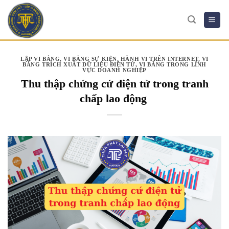
Skip
to
content
LẬP VI BẰNG
,
VI BẰNG SỰ KIỆN, HÀNH VI TRÊN INTERNET
,
VI
BẰNG TRÍCH XUẤT DỮ LIỆU ĐIỆN TỬ
,
VI BẰNG TRONG LĨNH
VỰC DOANH NGHIỆP
Thu thập chứng cứ điện tử trong tranh
chấp lao động