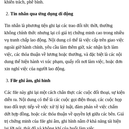
khiển trách, phê bình.
Tin nhắn qua ứng dụng di động
Tin nhắn là phương tiện ghi lại các trao đổi tức thời, thường
không chính thức nhưng lại có giá trị chứng minh cao trong nhiều
vụ tranh chấp lao động. Nội dung có thể là việc cấp trên giao việc
ngoài giờ hành chính, yêu cầu làm thêm giờ, xác nhận lịch làm
việc, các thỏa thuận về lương hoặc thưởng, và đặc biệt là các nội
dung thể hiện hành vi xúc phạm, quấy rối nơi làm việc, hoặc đơn
xin nghỉ việc của người lao động.
File ghi âm, ghi hình
Các file này ghi lại một cách chân thực các cuộc đối thoại, sự kiện
diễn ra. Nội dung có thể là các cuộc gọi điện thoại, các cuộc họp
trao đổi trực tiếp về việc xử lý kỷ luật, đàm phán về việc chấm
dứt hợp đồng, hoặc các thỏa thuận về quyền lợi giữa các bên. Giá
trị chứng minh của file ghi âm, ghi hình nằm ở khả năng tái hiện
lại lời nói, thái độ và không khí của buổi làm việc.