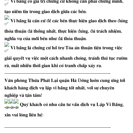
𝐕𝐢 𝐛𝐚̆̀𝐧𝐠 𝐜𝐨́ 𝐠𝐢𝐚́ 𝐭𝐫𝐢̣ 𝐜𝐡𝐮̛́𝐧𝐠 𝐜𝐮̛́ 𝐤𝐡𝐨̂𝐧𝐠 𝐜𝐚̂̀𝐧 𝐩𝐡𝐚̉𝐢 𝐜𝐡𝐮̛́𝐧𝐠 𝐦𝐢𝐧𝐡,
𝐭𝐚̣𝐨 𝐧𝐢𝐞̂̀𝐦 𝐭𝐢𝐧 𝐭𝐫𝐨𝐧𝐠 𝐠𝐢𝐚𝐨 𝐝𝐢̣𝐜𝐡 𝐠𝐢𝐮̛̃𝐚 𝐜𝐚́𝐜 𝐛𝐞̂𝐧.
𝐕𝐢 𝐛𝐚̆̀𝐧𝐠 𝐥𝐚̀ 𝐜𝐚̆𝐧 𝐜𝐮̛́ đ𝐞̂̉ 𝐜𝐚́𝐜 𝐛𝐞̂𝐧 𝐭𝐡𝐮̛̣𝐜 𝐡𝐢𝐞̣̂𝐧 𝐠𝐢𝐚𝐨 𝐝𝐢̣𝐜𝐡 𝐭𝐡𝐞𝐨 đ𝐮́𝐧𝐠
𝐭𝐡𝐨̉𝐚 𝐭𝐡𝐮𝐚̣̂𝐧 đ𝐚̃ 𝐭𝐡𝐨̂́𝐧𝐠 𝐧𝐡𝐚̂́𝐭, 𝐭𝐡𝐮̛̣𝐜 𝐡𝐢𝐞̣̂𝐧 đ𝐮́𝐧𝐠, đ𝐮̉ 𝐭𝐫𝐚́𝐜𝐡 𝐧𝐡𝐢𝐞̣̂𝐦,
𝐧𝐠𝐡𝐢̃𝐚 𝐯𝐮̣ 𝐜𝐮̉𝐚 𝐦𝐨̂̃𝐢 𝐛𝐞̂𝐧 𝐧𝐡𝐮̛ đ𝐚̃ 𝐭𝐡𝐨̉𝐚 𝐭𝐡𝐮𝐚̣̂𝐧.
𝐕𝐢 𝐛𝐚̆̀𝐧𝐠 𝐥𝐚̀ 𝐜𝐡𝐮̛́𝐧𝐠 𝐜𝐮̛́ 𝐡𝐨̂̃ 𝐭𝐫𝐨̛̣ 𝐓𝐨̀𝐚 𝐚́𝐧 𝐭𝐡𝐮𝐚̣̂𝐧 𝐭𝐢𝐞̣̂𝐧 𝐭𝐫𝐨𝐧𝐠 𝐯𝐢𝐞̣̂𝐜
𝐠𝐢𝐚̉𝐢 𝐪𝐮𝐲𝐞̂́𝐭 𝐯𝐮̣ 𝐯𝐢𝐞̣̂𝐜 𝐦𝐨̣̂𝐭 𝐜𝐚́𝐜𝐡 𝐧𝐡𝐚𝐧𝐡 𝐜𝐡𝐨́𝐧𝐠, 𝐭𝐫𝐚́𝐧𝐡 𝐭𝐡𝐮̉ 𝐭𝐮̣𝐜 𝐫𝐮̛𝐨̛̀𝐦
𝐫𝐚̀, 𝐦𝐚̂́𝐭 𝐧𝐡𝐢𝐞̂̀𝐮 𝐭𝐡𝐨̛̀𝐢 𝐠𝐢𝐚𝐧 𝐤𝐡𝐢 𝐜𝐨́ 𝐭𝐫𝐚𝐧𝐡 𝐜𝐡𝐚̂́𝐩 𝐱𝐚̉𝐲 𝐫𝐚.
——————————————————————-
𝐕𝐚̆𝐧 𝐩𝐡𝐨̀𝐧𝐠 𝐓𝐡𝐮̛̀𝐚 𝐏𝐡𝐚́𝐭 𝐋𝐚̣𝐢 𝐪𝐮𝐚̣̂𝐧 𝐇𝐚̀ Đ𝐨̂𝐧𝐠 𝐥𝐮𝐨̂𝐧 𝐜𝐮𝐧𝐠 𝐮̛́𝐧𝐠 𝐭𝐨̛́𝐢
𝐤𝐡𝐚́𝐜𝐡 𝐡𝐚̀𝐧𝐠 𝐝𝐢̣𝐜𝐡 𝐯𝐮̣ 𝐥𝐚̣̂𝐩 𝐯𝐢 𝐛𝐚̆̀𝐧𝐠 𝐭𝐨̂́𝐭 𝐧𝐡𝐚̂́𝐭, 𝐯𝐨̛́𝐢 𝐬𝐮̛̣ 𝐜𝐡𝐮𝐲𝐞̂𝐧
𝐧𝐠𝐡𝐢𝐞̣̂𝐩 𝐯𝐚̀ 𝐭𝐚̣̂𝐧 𝐭𝐚̂𝐦!
𝐐𝐮𝐲́ 𝐤𝐡𝐚́𝐜𝐡 𝐜𝐨́ 𝐧𝐡𝐮 𝐜𝐚̂̀𝐮 𝐭𝐮̛ 𝐯𝐚̂́𝐧 𝐝𝐢̣𝐜𝐡 𝐯𝐮̣ 𝐋𝐚̣̂𝐩 𝐕𝐢 𝐁𝐚̆̀𝐧𝐠,
𝐱𝐢𝐧 𝐯𝐮𝐢 𝐥𝐨̀𝐧𝐠 𝐥𝐢𝐞̂𝐧 𝐡𝐞̣̂:
——————————————————————-