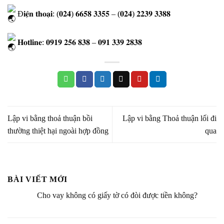
Đ𝐢𝐞̣̂𝐧 𝐭𝐡𝐨𝐚̣𝐢: (𝟎𝟐𝟒) 𝟔𝟔𝟓𝟖 𝟑𝟑𝟓𝟓 – (𝟎𝟐𝟒) 𝟐𝟐𝟑𝟗 𝟑𝟑𝟖𝟖
𝐇𝐨𝐭𝐥𝐢𝐧𝐞: 𝟎𝟗𝟏𝟗 𝟐𝟓𝟔 𝟖𝟑𝟖 – 𝟎𝟗𝟏 𝟑𝟑𝟗 𝟐𝟖𝟑𝟖
Lập vi bằng thoả thuận bồi
Lập vi bằng Thoả thuận lối đi
thường thiệt hại ngoài hợp đồng
qua
BÀI VIẾT MỚI
Cho vay không có giấy tờ có đòi được tiền không?