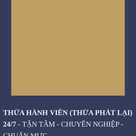
Mọi lúc mọi nơi
Hotline
091 339 2838
Dịch vụ
Uy tín chuyên nghiệp
THỪA HÀNH VIÊN (THỪA PHÁT LẠI)
24/7
- TẬN TÂM - CHUYÊN NGHIỆP -
CHUẨN MỰC