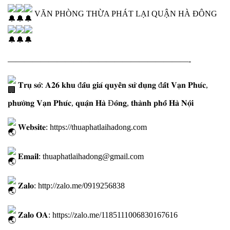
VĂN PHÒNG THỪA PHÁT LẠI QUẬN HÀ ĐÔNG
——————————————————————-
𝐓𝐫𝐮̣ 𝐬𝐨̛̉: 𝐀𝟐𝟔 𝐤𝐡𝐮 đ𝐚̂́𝐮 𝐠𝐢𝐚́ 𝐪𝐮𝐲𝐞̂̀𝐧 𝐬𝐮̛̉ 𝐝𝐮̣𝐧𝐠 đ𝐚̂́𝐭 𝐕𝐚̣𝐧 𝐏𝐡𝐮́𝐜,
𝐩𝐡𝐮̛𝐨̛̀𝐧𝐠 𝐕𝐚̣𝐧 𝐏𝐡𝐮́𝐜, 𝐪𝐮𝐚̣̂𝐧 𝐇𝐚̀ Đ𝐨̂𝐧𝐠, 𝐭𝐡𝐚̀𝐧𝐡 𝐩𝐡𝐨̂́ 𝐇𝐚̀ 𝐍𝐨̣̂𝐢
𝐖𝐞𝐛𝐬𝐢𝐭𝐞:
https://thuaphatlaihadong.com
𝐄𝐦𝐚𝐢𝐥: thuaphatlaihadong@gmail.com
𝐙𝐚𝐥𝐨:
http://zalo.me/0919256838
𝐙𝐚𝐥𝐨 𝐎𝐀:
https://zalo.me/1185111006830167616