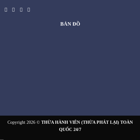
BẢN ĐỒ
Copyright 2026 ©
THỪA HÀNH VIÊN (THỪA PHÁT LẠI) TOÀN
QUỐC 24/7