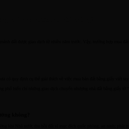
ờng khi nhà nước thu hồi không?
g mảnh đất được giao dịch từ nhiều năm trước. Vậy, trường hợp mua đất 
 có quy định cụ thể giải thích về việc mua bán đất bằng giấy viết tay 
 dụng phổ biến chỉ những giao dịch chuyển nhượng nhà đất bằng giấy t
thường không?
ng khi Nhà nước thu hồi đất vì mục đích quốc phòng, an ninh; phát triể