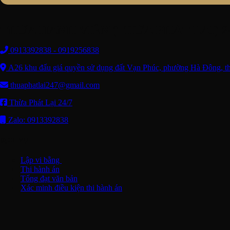
THỪA HÀNH VIÊN (THỪA PHÁT LẠI) 24
0913392838 - 0919256838
A26 khu đấu giá quyền sử dụng đất Vạn Phúc, phường Hà Đông, t
thuaphatlai247@gmail.com
Thừa Phát Lại 24/7
Zalo: 0913392838
DỊCH VỤ
Lập vi bằng
Thi hành án
Tống đạt văn bản
Xác minh điều kiện thi hành án