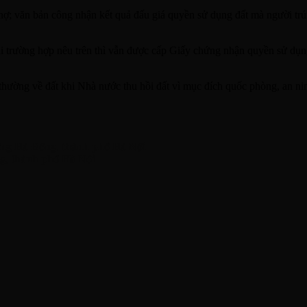
nợ; văn bản công nhận kết quả đấu giá quyền sử dụng đất mà người trú
i trường hợp nêu trên thì vẫn được cấp Giấy chứng nhận quyền sử dụng
hường về đất khi Nhà nước thu hồi đất vì mục đích quốc phòng, an ninh,
̛̀𝐧𝐠 𝐇𝐚̀ Đ𝐨̂𝐧𝐠, 𝐭𝐡𝐚̀𝐧𝐡 𝐩𝐡𝐨̂́ 𝐇𝐚̀ 𝐍𝐨̣̂𝐢
, 𝐭𝐡𝐚̀𝐧𝐡 𝐩𝐡𝐨̂́ 𝐇𝐚̀ 𝐍𝐨̣̂𝐢