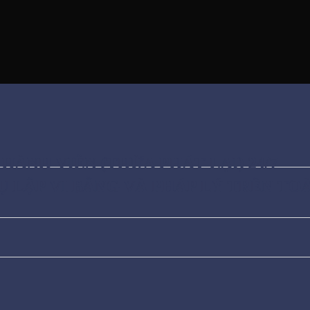
HÀNH VIÊN (THỪA PHÁT LẠI) 24/7
Ụ LẬP VI BẰNG VÀ PHÁP LÝ TRÊN T