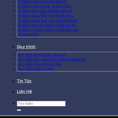
Vi bằng trong quan hệ dân sự
Vi bằng kinh doanh, thương mại
Vi bằng trích xuất dữ liệu điện tử
Vi bằng trong lĩnh vực Ngân hàng
Vi bằng trong lĩnh vực doanh nghiệp
Vi bằng bảo vệ quyền sở hữu trí tuệ
Vi bằng sự kiện, hành vi trên Internet
Vi bằng khác
Quy trình
Quy trình tổ chức thi hành án
Quy trình xác minh điều kiện thi hành án
Quy trình tống đạt văn bản
Quy trình Lập vi bằng
Tin Tức
Liên Hệ