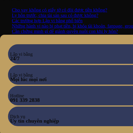
Cho vay không có giấy tờ có đòi được tiền không?
Ly hôn trước, chia tài sản sau có được không?
Các trường hợp Lập vi bằng phổ biến
Những hành vi nào bị phạt tiền, bị khóa tài khoản, fanpage, gr
Cần chứng minh gì để giành quyền nuôi con khi ly hôn?
Lập vi bằng
24/7
Lập vi bằng
Mọi lúc mọi nơi
Hotline
091 339 2838
Dịch vụ
Uy tín chuyên nghiệp