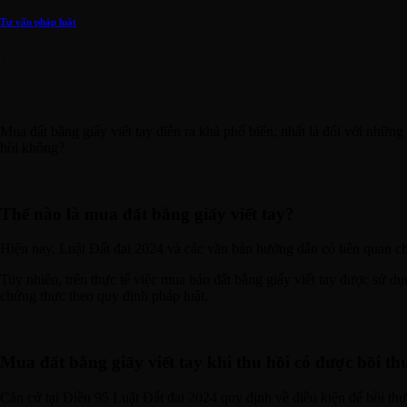
Tư vấn pháp luật
Mua đất bằng giấy viết tay có được bồi thư
Mua đất bằng giấy viết tay diễn ra khá phổ biến, nhất là đối với nhữn
hồi không?
Thế nào là mua đất bằng giấy viết tay?
Hiện nay, Luật Đất đai 2024 và các văn bản hướng dẫn có liên quan chưa
Tuy nhiên, trên thực tế việc mua bán đất bằng giấy viết tay được sử
chứng thực theo quy định pháp luật.
Mua đất bằng giấy viết tay khi thu hồi có được bồi 
Căn cứ tại Điều 95 Luật Đất đai 2024 quy định về điều kiện để bồi thườ