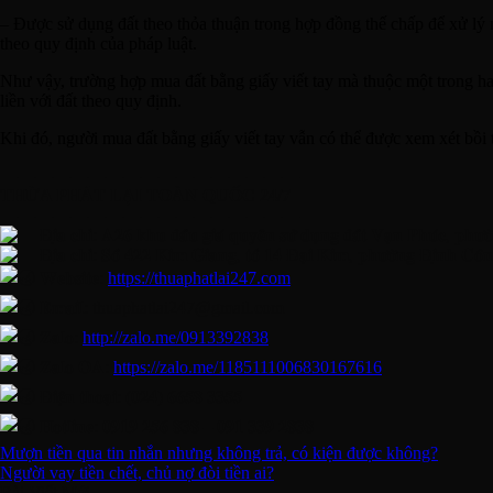
– Được sử dụng đất theo thỏa thuận trong hợp đồng thế chấp để xử lý 
theo quy định của pháp luật.
Như vậy, trường hợp mua đất bằng giấy viết tay mà thuộc một trong ha
liền với đất theo quy định.
Khi đó, người mua đất bằng giấy viết tay vẫn có thể được xem xét bồi t
—————————————————
THỪA PHÁT LẠI TOÀN QUỐC 24/7
—————————————————
Đ𝐢̣𝐚 𝐜𝐡𝐢̉: 𝐀𝟐𝟔 𝐤𝐡𝐮 đ𝐚̂́𝐮 𝐠𝐢𝐚́ 𝐪𝐮𝐲𝐞̂̀𝐧 𝐬𝐮̛̉ 𝐝𝐮̣𝐧𝐠 đ𝐚̂́𝐭 𝐕𝐚̣𝐧 𝐏𝐡𝐮́𝐜, 𝐩𝐡𝐮̛𝐨
Đ𝐢̣𝐚 𝐜𝐡𝐢̉:
𝐒𝐨̂́ 𝟒𝟐𝟐 𝐊𝐢𝐦 𝐆𝐢𝐚𝐧𝐠, 𝐭𝐨̂̉ 𝟏𝟒 Đ𝐚̣𝐢 𝐊𝐢𝐦, 𝐩𝐡𝐮̛𝐨̛̀𝐧𝐠 Đ𝐢̣𝐧𝐡 𝐂𝐨̂𝐧𝐠
𝐖𝐞𝐛𝐬𝐢𝐭𝐞:
https://thuaphatlai247.com
𝐄𝐦𝐚𝐢𝐥: thuaphatlai247@gmail.com
𝐙𝐚𝐥𝐨:
http://zalo.me/0913392838
𝐙𝐚𝐥𝐨 𝐎𝐀:
https://zalo.me/1185111006830167616
Đ𝐢𝐞̣̂𝐧 𝐭𝐡𝐨𝐚̣𝐢: (𝟎𝟐𝟒) 𝟔𝟔𝟓𝟖 𝟑𝟑𝟓𝟓
𝐇𝐨𝐭𝐥𝐢𝐧𝐞: 𝟎𝟗𝟏𝟗 𝟐𝟓𝟔 𝟖𝟑𝟖 – 𝟎𝟗𝟏 𝟑𝟑𝟗 𝟐𝟖𝟑𝟖
Mượn tiền qua tin nhắn nhưng không trả, có kiện được không?
Người vay tiền chết, chủ nợ đòi tiền ai?
Bài Viết Mới