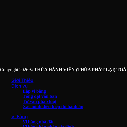
Copyright 2026 ©
THỪA HÀNH VIÊN (THỪA PHÁT LẠI) TOÀ
Giới Thiệu
Dịch vụ
Lập vi bằng
Tống đạt văn bản
Tư vấn pháp luật
Xác minh điều kiện thi hành án
Vi Bằng
Vi bằng nhà đất
Vi bằng hôn nhân gia đình