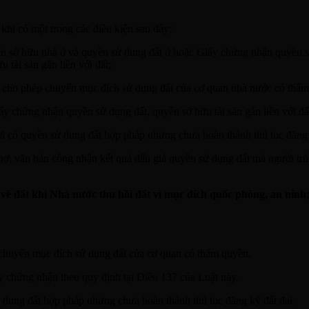
khi có một trong các điều kiện sau đây:
sở hữu nhà ở và quyền sử dụng đất ở hoặc Giấy chứng nhận quyền sử 
 tài sản gắn liền với đất;
nh cho phép chuyển mục đích sử dụng đất của cơ quan nhà nước có thẩ
ấy chứng nhận quyền sử dụng đất, quyền sở hữu tài sản gắn liền với đấ
i có quyền sử dụng đất hợp pháp nhưng chưa hoàn thành thủ tục đăng 
nợ; văn bản công nhận kết quả đấu giá quyền sử dụng đất mà người trú
ề đất khi Nhà nước thu hồi đất vì mục đích quốc phòng, an ninh; ph
p chuyển mục đích sử dụng đất của cơ quan có thẩm quyền.
y chứng nhận theo quy định tại Điều 137 của Luật này.
 dụng đất hợp pháp nhưng chưa hoàn thành thủ tục đăng ký đất đai.