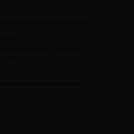
dụng đất, quyền sở hữu nhà ở và tài sản khác
m quyền;
t theo quy định tại Điều 137 của Luật này;
ký đất đai;
ng đấu giá đã hoàn thành nghĩa vụ tài chính
át triển kinh tế – xã hội vì lợi ích quốc