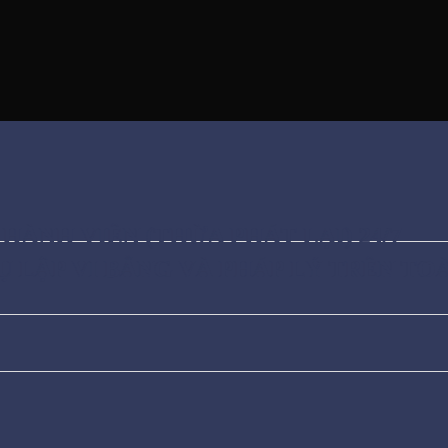
HÀNH VIÊN (THỪA PHÁT LẠI) 24/7
Ụ LẬP VI BẰNG VÀ PHÁP LÝ TRÊN T