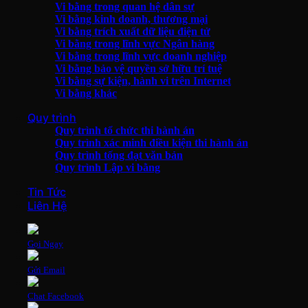
Vi bằng trong quan hệ dân sự
Vi bằng kinh doanh, thương mại
Vi bằng trích xuất dữ liệu điện tử
Vi bằng trong lĩnh vực Ngân hàng
Vi bằng trong lĩnh vực doanh nghiệp
Vi bằng bảo vệ quyền sở hữu trí tuệ
Vi bằng sự kiện, hành vi trên Internet
Vi bằng khác
Quy trình
Quy trình tổ chức thi hành án
Quy trình xác minh điều kiện thi hành án
Quy trình tống đạt văn bản
Quy trình Lập vi bằng
Tin Tức
Liên Hệ
Gọi Ngay
Gửi Email
Chat Facebook