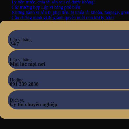
Ly hôn trước, chia tài sản sau có được không?
Các trường hợp Lập vi bằng phổ biến
Những hành vi nào bị phạt tiền, bị khóa tài khoản, fanpage, gr
Cần chứng minh gì để giành quyền nuôi con khi ly hôn?
Lập vi bằng
24/7
Lập vi bằng
Mọi lúc mọi nơi
Hotline
091 339 2838
Dịch vụ
Uy tín chuyên nghiệp