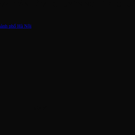
/7
- TẬN TÂM - CHUYÊN NGHIỆP - CH
hành phố Hà Nội
BẢN ĐỒ