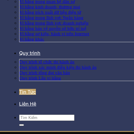
Vi bằng trong quan hệ dân sự
Vi bằng kinh doanh, thương mại
Vi bằng trích xuất dữ liệu điện tử
Vi bằng trong lĩnh vực Ngân hàng
Vi bằng trong lĩnh vực doanh nghiệp
Vi bằng bảo vệ quyền sở hữu trí tuệ
Vi bằng sự kiện, hành vi trên Internet
Vi bằng khác
Quy trình
Quy trình tổ chức thi hành án
Quy trình xác minh điều kiện thi hành án
Quy trình tống đạt văn bản
Quy trình Lập vi bằng
Tin Tức
Liên Hệ