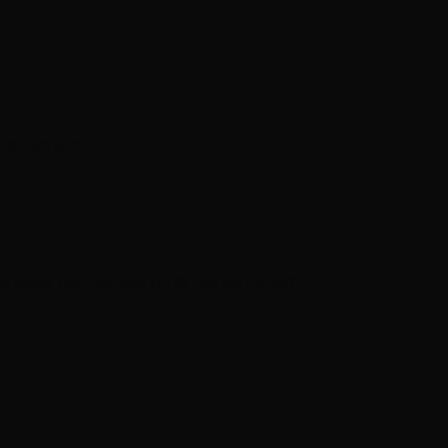
được làm gồm:
𝑎̀ 𝑛𝑔𝑜𝑎̣𝑖, 𝑏𝑎́𝑐, 𝑐ℎ𝑢́, 𝑐𝑎̣̂𝑢, 𝑐𝑜̂, 𝑑𝑖̀, 𝑎𝑛ℎ 𝑐ℎ𝑖̣ 𝑒𝑚 𝑟𝑢𝑜̣̂𝑡