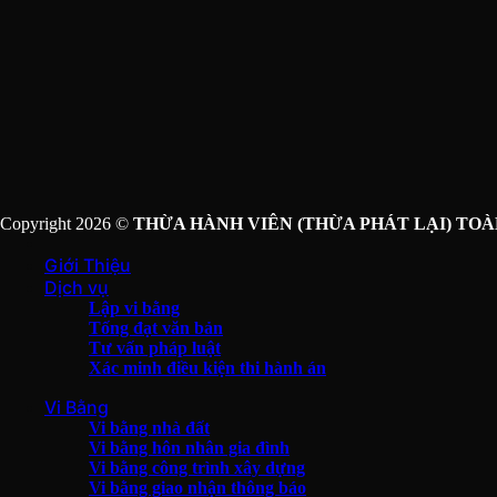
Copyright 2026 ©
THỪA HÀNH VIÊN (THỪA PHÁT LẠI) TOÀ
Giới Thiệu
Dịch vụ
Lập vi bằng
Tống đạt văn bản
Tư vấn pháp luật
Xác minh điều kiện thi hành án
Vi Bằng
Vi bằng nhà đất
Vi bằng hôn nhân gia đình
Vi bằng công trình xây dựng
Vi bằng giao nhận thông báo