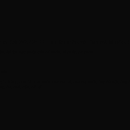
 Nghị định 08/2020/NĐ-CP quy định những việc Thừa phát lại không 
𝑒̂̀𝑛, 𝑙𝑜̛̣𝑖 𝑖́𝑐ℎ ℎ𝑜̛̣𝑝 𝑝ℎ𝑎́𝑝 𝑐𝑢̉𝑎 𝑐𝑎́ 𝑛ℎ𝑎̂𝑛, 𝑡𝑜̂̉ 𝑐ℎ𝑢̛́𝑐, 𝑐𝑜̛ 𝑞𝑢𝑎𝑛.
 𝑠𝑎̉𝑛.
̀ 𝑣𝑜̛̣, 𝑐ℎ𝑜̂̀𝑛𝑔, 𝑐𝑜𝑛 đ𝑒̉, 𝑐𝑜𝑛 𝑛𝑢𝑜̂𝑖, 𝑐ℎ𝑎 𝑚𝑒̣ đ𝑒̉, 𝑐ℎ𝑎 𝑚𝑒̣ 𝑛𝑢𝑜̂𝑖, 𝑜̂𝑛𝑔 𝑏𝑎̀ 𝑛𝑜̣̂𝑖, 𝑜̂𝑛𝑔 𝑏
̂𝑛𝑔, 𝑏𝑎̀, 𝑐ℎ𝑢́, 𝑐𝑎̣̂𝑢, 𝑐𝑜̂, 𝑑𝑖̀.