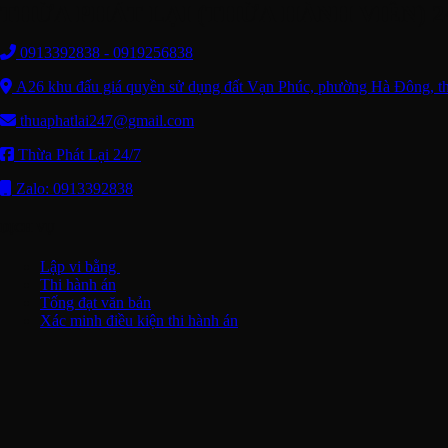
THỪA PHÁT LẠI (THỪA HÀNH VIÊN) 24
0913392838 - 0919256838
A26 khu đấu giá quyền sử dụng đất Vạn Phúc, phường Hà Đông, t
thuaphatlai247@gmail.com
Thừa Phát Lại 24/7
Zalo: 0913392838
DỊCH VỤ
Lập vi bằng
Thi hành án
Tống đạt văn bản
Xác minh điều kiện thi hành án