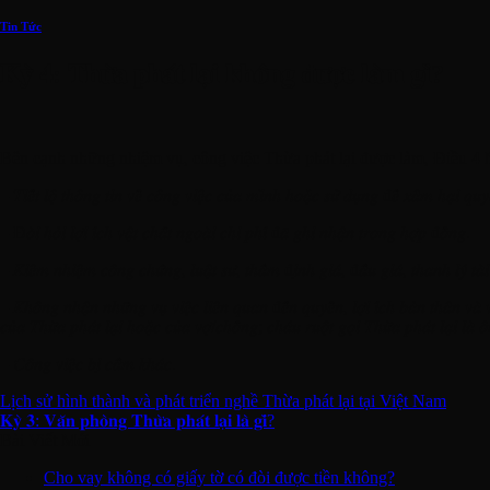
Tin Tức
𝐊𝐲̀ 𝟒: 𝐓𝐡𝐮̛̀𝐚 𝐩𝐡𝐚́𝐭 𝐥𝐚̣𝐢 𝐤𝐡𝐨̂𝐧𝐠 đ𝐮̛𝐨̛̣𝐜 𝐥𝐚̀𝐦 𝐠𝐢̀?
Bên cạnh những nhiệm vụ, công việc Thừa phát lại được làm, Điều 4
– 𝑇𝑖𝑒̂́𝑡 𝑙𝑜̣̂ 𝑡ℎ𝑜̂𝑛𝑔 𝑡𝑖𝑛 𝑣𝑒̂̀ 𝑐𝑜̂𝑛𝑔 𝑣𝑖𝑒̣̂𝑐 𝑐𝑢̉𝑎 𝑚𝑖̀𝑛ℎ ℎ𝑜𝑎̣̆𝑐 𝑠𝑢̛̉ 𝑑𝑢̣𝑛𝑔 đ𝑒̂̉ 𝑥𝑎̂𝑚 ℎ𝑎̣𝑖 𝑞𝑢
– Đ𝑜̀𝑖 ℎ𝑜̉𝑖 𝑙𝑜̛̣𝑖 𝑖́𝑐ℎ 𝑣𝑎̣̂𝑡 𝑐ℎ𝑎̂́𝑡 𝑛𝑔𝑜𝑎̀𝑖 𝑐ℎ𝑖 𝑝ℎ𝑖́ đ𝑎̃ 𝑔ℎ𝑖 𝑛ℎ𝑎̣̂𝑛 𝑡𝑟𝑜𝑛𝑔 ℎ𝑜̛̣𝑝 đ𝑜̂̀𝑛𝑔.
– 𝐾𝑖𝑒̂𝑚 𝑛ℎ𝑖𝑒̣̂𝑚 𝑐𝑜̂𝑛𝑔 𝑐ℎ𝑢̛́𝑛𝑔, 𝑙𝑢𝑎̣̂𝑡 𝑠𝑢̛, 𝑡ℎ𝑎̂̉𝑚 đ𝑖̣𝑛ℎ 𝑔𝑖𝑎́, đ𝑎̂́𝑢 𝑔𝑖𝑎́, 𝑡ℎ𝑎𝑛ℎ 𝑙𝑦́ 𝑡𝑎̀𝑖
– 𝐾ℎ𝑜̂𝑛𝑔 𝑛ℎ𝑎̣̂𝑛 𝑛ℎ𝑢̛̃𝑛𝑔 𝑣𝑢̣ 𝑣𝑖𝑒̣̂𝑐 𝑙𝑖𝑒̂𝑛 𝑞𝑢𝑎𝑛 đ𝑒̂́𝑛 𝑞𝑢𝑦𝑒̂̀𝑛, 𝑙𝑜̛̣𝑖 𝑖́𝑐ℎ 𝑏𝑎̉𝑛 𝑡ℎ𝑎̂𝑛 𝑣
𝑐𝑢̉𝑎 𝑇ℎ𝑢̛̀𝑎 𝑝ℎ𝑎́𝑡 𝑙𝑎̣𝑖 ℎ𝑜𝑎̣̆𝑐 𝑐𝑢̉𝑎 𝑣𝑜̛̣/𝑐ℎ𝑜̂̀𝑛𝑔; 𝑐ℎ𝑎́𝑢 𝑟𝑢𝑜̣̂𝑡 𝑔𝑜̣𝑖 𝑇ℎ𝑢̛̀𝑎 𝑝ℎ𝑎́𝑡 𝑙𝑎̣𝑖 𝑙𝑎̀ 𝑜
– 𝐶𝑜̂𝑛𝑔 𝑣𝑖𝑒̣̂𝑐 𝑏𝑖̣ 𝑐𝑎̂́𝑚 𝑘ℎ𝑎́𝑐.
Lịch sử hình thành và phát triển nghề Thừa phát lại tại Việt Nam
𝐊𝐲̀ 𝟑: 𝐕𝐚̆𝐧 𝐩𝐡𝐨̀𝐧𝐠 𝐓𝐡𝐮̛̀𝐚 𝐩𝐡𝐚́𝐭 𝐥𝐚̣𝐢 𝐥𝐚̀ 𝐠𝐢̀?
Bài Viết Mới
Cho vay không có giấy tờ có đòi được tiền không?